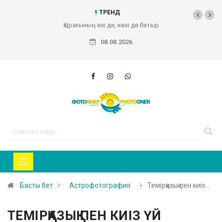
ТРЕНД
Қырағының өзі де, көзі де батыр
08.08.2026
Басты бет
Астрофотография
Темірқазық пен киіз…
ТЕМІРҚАЗЫҚ ПЕН КИІЗ ҮЙ