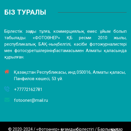
БІЗ ТУРАЛЫ
Бірлестік заңды тұлға, коммерциялық емес ұйым болып
табылады. «ФОТОӨНЕР» ҚБ ресми 2010 жылы,
республикалық БАҚ-ның белгілі, кәсіби фотожурналистері
мен фотосуретшілерінің бастамасымен Алматы қаласында
құрылған.
Қазақстан Республикасы, инд.050016, Алматы қаласы,
Панфилов көшесі, 53 үй.
+77772162781
fotooner@mail.ru
© 2020-2024 / «Фотоөнер» қоғамдық бірлестігі / Барлық құқықтар