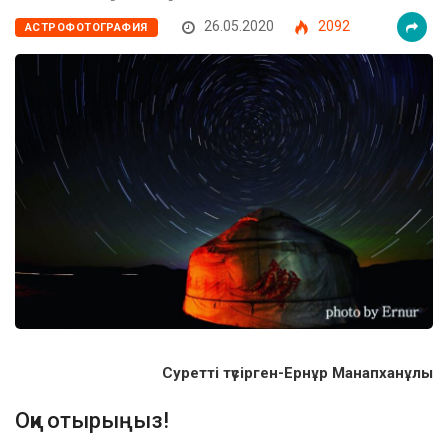
26.05.2020
2092
АСТРОФОТОГРАФИЯ
Суретті түсірген-Ернұр Манапханұлы
Оқи отырыңыз!