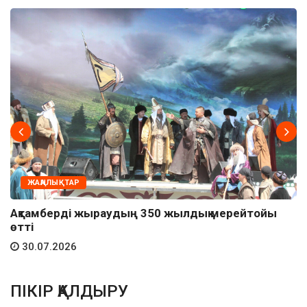
ЖАҢАЛЫҚТАР
Ақтамберді жыраудың 350 жылдық мерейтойы
өтті
30.07.2026
ПІКІР ҚАЛДЫРУ