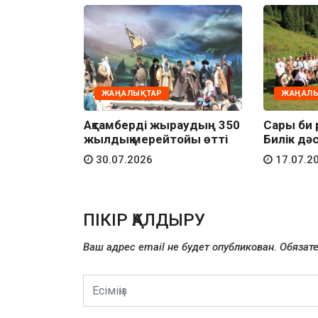
ЖАҢАЛЫҚТАР
ЖАҢАЛЫ
қ – 2026:
Ақтамберді жыраудың 350
Сары би 
тын
жылдық мерейтойы өтті
Билік дәс
30.07.2026
17.07.2
ПІКІР ҚАЛДЫРУ
Ваш адрес email не будет опубликован.
Обязат