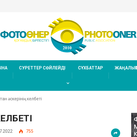
ған жері
ртаж)
ЫНА
СУРЕТТЕР СӨЙЛЕЙДІ
СҰХБАТТАР
ЖАҢАЛЫҚ
ан әскерінің келбеті
КЕЛБЕТІ
7.2022
755