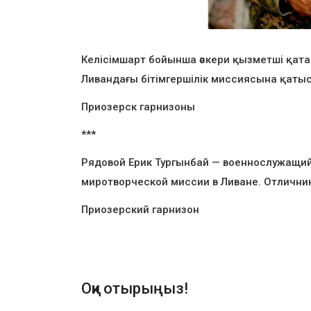
Келісімшарт бойынша әскери қызметші қат
Ливандағы бітімгершілік миссиясына қатыс
Приозерск гарнизоны
***
Рядовой Ерик Тургынбай — военнослужащий п
миротворческой миссии в Ливане. Отличник
Приозерский гарнизон
Оқи отырыңыз!