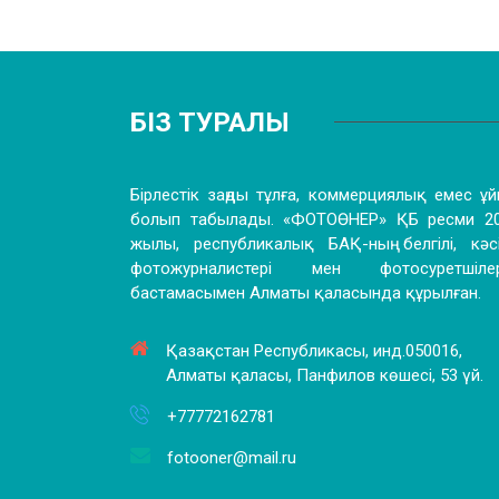
БІЗ ТУРАЛЫ
Бірлестік заңды тұлға, коммерциялық емес ұ
болып табылады. «ФОТОӨНЕР» ҚБ ресми 2
жылы, республикалық БАҚ-ның белгілі, кәс
фотожурналистері мен фотосуретшілері
бастамасымен Алматы қаласында құрылған.
Қазақстан Республикасы, инд.050016,
Алматы қаласы, Панфилов көшесі, 53 үй.
+77772162781
fotooner@mail.ru