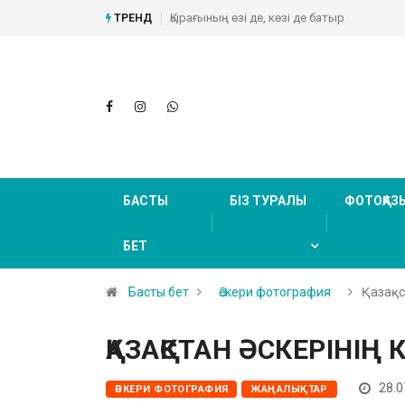
Қырағының өзі де, көзі де батыр
Абайдың ту
ТРЕНД
(Фоторепо
БАСТЫ
БІЗ ТУРАЛЫ
ФОТОҚАЗ
БЕТ
Басты бет
Әскери фотография
Қазақст
ҚАЗАҚСТАН ӘСКЕРІНІҢ 
28.0
ӘСКЕРИ ФОТОГРАФИЯ
ЖАҢАЛЫҚТАР