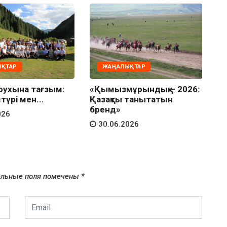
ҚТАР
ЖАҢАЛЫҚТАР
рухына тағзым:
«Қымызмұрындық – 2026:
А
түрі мен...
Қазақты танытатын
ж
бренд»
026
30.06.2026
ельные поля помечены
*