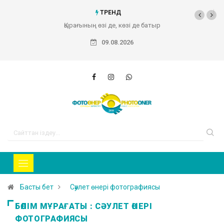
ТРЕНД
Қырағының өзі де, көзі де батыр
09.08.2026
Басты бет
Сәулет өнері фотографиясы
БӨЛІМ МҰРАҒАТЫ : СӘУЛЕТ ӨНЕРІ
ФОТОГРАФИЯСЫ