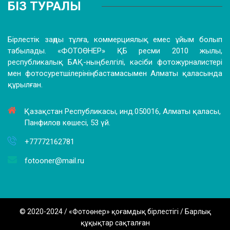
БІЗ ТУРАЛЫ
Бірлестік заңды тұлға, коммерциялық емес ұйым болып
табылады. «ФОТОӨНЕР» ҚБ ресми 2010 жылы,
республикалық БАҚ-ның белгілі, кәсіби фотожурналистері
мен фотосуретшілерінің бастамасымен Алматы қаласында
құрылған.
Қазақстан Республикасы, инд.050016, Алматы қаласы,
Панфилов көшесі, 53 үй.
+77772162781
fotooner@mail.ru
© 2020-2024 / «Фотоөнер» қоғамдық бірлестігі / Барлық
құқықтар сақталған