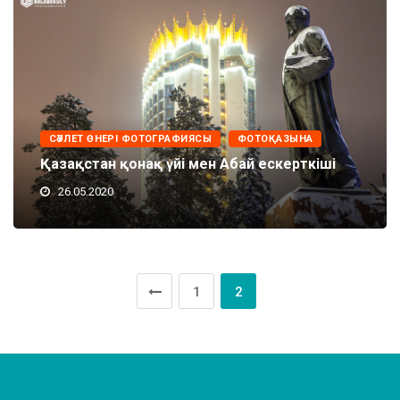
СӘУЛЕТ ӨНЕРІ ФОТОГРАФИЯСЫ
ФОТОҚАЗЫНА
Қазақстан қонақ үйі мен Абай ескерткіші
26.05.2020
1
2