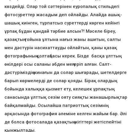
көздейді. Олар той сәттерінен еуропалық стильдегі
фотосуреттер жасадым деп ойлайды. Алайда ашық-
шашық киінген, тұрпатсыз суреттерді көрген кейінгі
ұрпақ бұдан қандай тәрбие алсын?! Мәселе біреу,
қазақтың тойына ұлтына нағыз жаны ашитын, салты
мен дәстүрін насихаттауды ойлайтын, қаны қазақ
фотографының қолтаңбасы керек. Бізде басқа ұлттың
өкілдері осы саланы әбден меңгеріп алған. Салт-
дәстүріміздің жинағын да солар шығарады, шетелдерге
барып көрмелерді де солар қояды. Бірақ олардың
бойында халыққа қызмет ету, келешек ұрпақтың
санасында ұлттық сезім ояту сияқты жанашырлықтар
байқалмайды. Осылайша патриоттық сезімнің
арқасында фотография әлеміне келген жайым бар. Әлі
де болса фотосалада қазақтың жігіттері жетіспейтіні
қынжылтады.