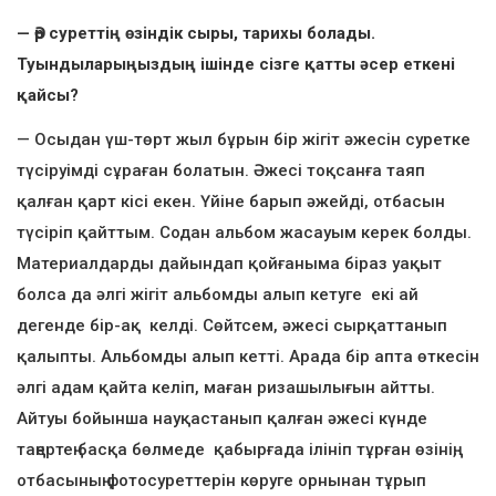
— Әр суреттің өзіндік сыры, тарихы болады.
Туындыларыңыздың ішінде сізге қатты әсер еткені
қайсы?
— Осыдан үш-төрт жыл бұрын бір жігіт әжесін суретке
түсіруімді сұраған болатын. Әжесі тоқсанға таяп
қалған қарт кісі екен. Үйіне барып әжейді, отбасын
түсіріп қайттым. Содан альбом жасауым керек болды.
Материалдарды дайындап қойғаныма біраз уақыт
болса да әлгі жігіт альбомды алып кетуге екі ай
дегенде бір-ақ келді. Сөйтсем, әжесі сырқаттанып
қалыпты. Альбомды алып кетті. Арада бір апта өткесін
әлгі адам қайта келіп, маған ризашылығын айтты.
Айтуы бойынша науқастанып қалған әжесі күнде
таңертең басқа бөлмеде қабырғада ілініп тұрған өзінің,
отбасының фотосуреттерін көруге орнынан тұрып