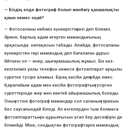
— Біздің елде фотограф болып жанбағу қаншалықты
қиын немес оңай?
— Фотосаланы көбіміз күнкөрістің көзі деп білеміз.
Әрине, барлық адам игерген мамандығының
арқасында нәпақасын табады. Алайда, фотосаланы
күнкөрістен гөрі мамандық деп бағалаған дұрыс.
Өйткені ол — өнер, шығармашылық жұмыс. Біз кез-
келгеніміз ұялы телефон немесе фотоаппарат арқылы
суретке түсіре аламыз. Бірақ кәсіби деңгейде емес.
Қарапайым адам мен кәсіби фотографтың түсірген
суреттерінде жер мен көктей айырмашылық болады.
Оның үстіне фотограф мамандар сол саланың тарихын
бес саусағындай біледі. Ал өзгелерден тым болмаса
фотоаппараттың он құрылғысын атап бер десең бірін де
білмейді. Міне, сондықтан фотографтарға мамандық