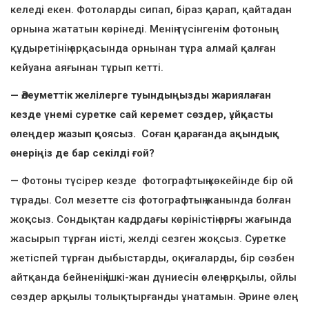
келеді екен. Фотоларды сипап, біраз қарап, қайтадан
орнына жататын көрінеді. Менің түсінгенім фотоның
құдыретінің арқасында орнынан тұра алмай қалған
кейуана аяғынан тұрып кетті.
— Әлеуметтік желілерге туындыңызды жариялаған
кезде үнемі суретке сай керемет сөздер, ұйқасты
өлеңдер жазып қоясыз. Соған қарағанда ақындық
өнеріңіз де бар секілді ғой?
— Фотоны түсірер кезде фотографтың көкейінде бір ой
тұрады. Сол мезетте сіз фотографтың жанында болған
жоқсыз. Сондықтан кадрдағы көріністің арғы жағында
жасырып тұрған иісті, желді сезген жоқсыз. Суретке
жетіспей тұрған дыбыстарды, оқиғаларды, бір сөзбен
айтқанда бейненің ішкі-жан дүниесін өлең арқылы, ойлы
сөздер арқылы толықтырғанды ұнатамын. Әрине өлең