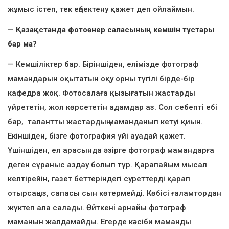
жұмыс істеп, тек еңбектену қажет деп ойлаймын.
— Қазақстанда фотоөнер саласының кемшін тұстары
бар ма?
— Кемшіліктер бар. Біріншіден, елімізде фотограф
мамандарын оқытатын оқу орны түгілі бірде-бір
кафедра жоқ. Фотосалаға қызығатын жастарды
үйрететін, жол көрсететін адамдар аз. Сол себепті ебі
бар, талантты жастардың маманданып кетуі қиын.
Екіншіден, бізге фотография үйі ауадай қажет.
Үшіншіден, ел арасында әзірге фотограф мамандарға
деген сұраныс аздау болып тұр. Қарапайым мысал
келтірейін, газет беттеріндегі суреттерді қарап
отырсаңыз, сапасы сын көтермейді. Көбісі ғаламтордан
жүктеп ала салады. Өйткені арнайы фотограф
маманын жалдамайды. Егерде кәсіби маманды