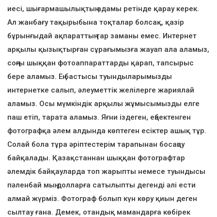
иесі, шығармашылықтың адамы ретінде қарау керек.
Ал жанбағу тақырыбына тоқталар болсақ, қазір
бұрынғыдай ақпараттың тар заманы емес. Интернет
арқылы қызықтырған сұрағымызға жауап ала аламыз,
соңғы шыққан фотоаппараттарды қарап, тапсырыс
бере аламыз. Ең бастысы туындыларымызды
интернетке салып, әлеуметтік желілерге жариялай
аламыз. Осы мүмкіндік арқылы жұмысымызды елге
паш етіп, тарата аламыз. Яғни іздеген, еңбектенген
фотографқа әлем алдында көптеген есіктер ашық тұр.
Солай бола тұра әріптестерім тарапынан босаңсу
байқалады. Қазақстаннан шыққан фотографтар
әлемдік байқауларда топ жарыпты немесе туындысы
пәленбай мың долларға сатылыпты дегенді әлі ести
алмай жүрміз. Фотограф болып күн көру қиын деген
сылтау ғана. Демек, отандық мамандарға көбірек