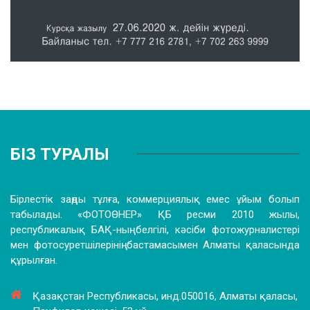
БІЗ ТУРАЛЫ
Бірлестік заңды тұлға, коммерциялық емес ұйым болып
табылады. «ФОТОӨНЕР» ҚБ ресми 2010 жылы,
республикалық БАҚ-ның белгілі, кәсіби фотожурналистері
мен фотосуретшілерінің бастамасымен Алматы қаласында
құрылған.
Қазақстан Республикасы, инд.050016, Алматы қаласы,