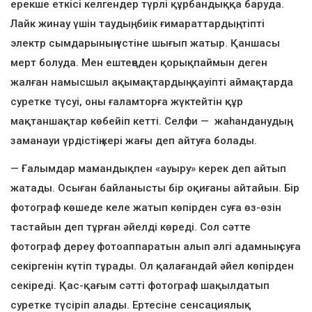
ерекше еткісі келгендер түрлі құрбандыққа баруда.
Лайк жинау үшін таудың, биік ғимараттардың, тіпті
электр сымдарының үстіне шығып жатыр. Қаншасы
мерт болуда. Мен ештеңеден қорықпаймын деген
жалған намысшыл ақымақтардың қауіпті аймақтарда
суретке түсуі, оны ғаламторға жүктейтін құр
мақтаншақтар көбейіп кетті. Селфи — жаһанданудың,
заманауи үрдістің кері жағы деп айтуға болады.
— Ғалымдар мамандықпен «ауыру» керек деп айтып
жатады. Осыған байланысты бір оқиғаны айтайын. Бір
фотограф көшеде келе жатып көпірден суға өз-өзін
тастайын деп тұрған әйелді көреді. Сол сәтте
фотограф дереу фотоаппаратын алып әлгі адамның суға
секіргенін күтіп тұрады. Ол қалағандай әйел көпірден
секіреді. Қас-қағым сәтті фотограф шақылдатып
суретке түсіріп алады. Ертесіне сенсациялық