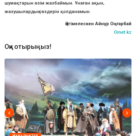
шумақтарын өзім жазбаймын. Ұнаған ақын,
жазушылардың сөздерін қолданамын.
Әңгімелескен Айнұр Оңғарбай
Oinet.kz
Оқи отырыңыз!
ЖАҢАЛЫҚТАР