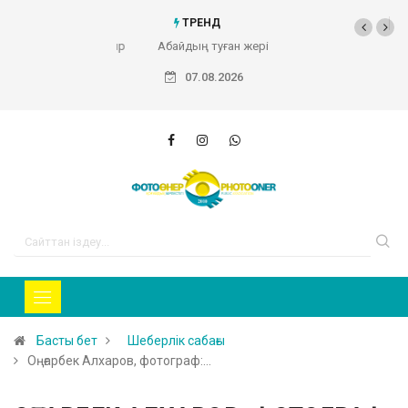
ТРЕНД
Абайдың туған жері (Фоторепортаж)
07.08.2026
Басты бет
Шеберлік сабағы
Оңғарбек Алхаров, фотограф:…