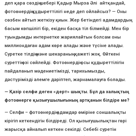
деп қара сөздің шебері Қадыр Мырза Әлі айтқандай,
фотоөнердің құдыреттілігі неде деп ойлайсыз? — Оны
сөзбен айтып жеткізу қиын. Жер бетіндегі адамдардың
басым көпшілігі бір, екіден басқа тіл білмейді. Мен бір
туындымды интернетке жариялайтын болсам оны
миллиондаған адам көре алады және түсіне алады.
Суретке тілдің және шекараның қажеті жоқ. Өйткені
суреттің өзі сөйлейді. Фотоөнердің осы құдыреттілігін
пайдаланып мәдениетімізді, тарихымызды,
дәстүрімізді әлемге дәріптеп, жарнамалауға болады.
— Қазір селфи деген «дерт» шықты. Бұл да халықтың
фотоөнерге қызығушылығының артқанын білдіре ме?
— Селфи – фотоөнердің адамдар өміріне соншалықты
кірігіп кеткендігін білдіреді. Ол қызығушылықтан гөрі
жарысқа айналып кеткен секілді. Себебі суретін