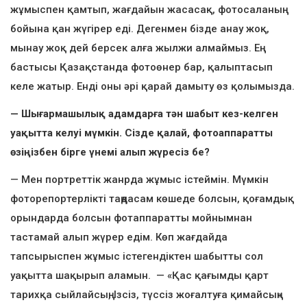
жұмыспен қамтып, жағдайын жасасақ, фотосаланың
бойына қан жүгірер еді. Дегенмен бізде анау жоқ,
мынау жоқ дей берсек алға жылжи алмаймыз. Ең
бастысы Қазақстанда фотоөнер бар, қалыптасып
келе жатыр. Енді оны әрі қарай дамыту өз қолымызда.
— Шығармашылық адамдарға тән шабыт кез-келген
уақытта келуі мүмкін. Сізде қалай, фотоаппаратты
өзіңізбен бірге үнемі алып жүресіз бе?
— Мен портреттік жанрда жұмыс істеймін. Мүмкін
фоторепортерлікті таңдасам көшеде болсын, қоғамдық
орындарда болсын фотаппаратты мойнымнан
тастамай алып жүрер едім. Көп жағдайда
тапсырыспен жұмыс істегендіктен шабытты сол
уақытта шақырып аламын. — «Қас қағымды қарт
тарихқа сыйлайсың, Ізсіз, түссіз жоғалтуға қимайсың»