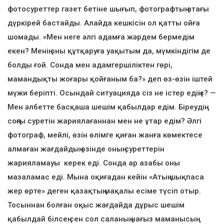
фотосуреттер газет бетіне шығып, фотографтың атағы
дүркірей бастайды. Алайда кешкісін ол қатты ойға
шомады. «Мен неге әлгі адамға жәрдем бермедім
екен? Менің оны құтқаруға уақытым да, мүмкіндігім де
болды ғой. Сонда мен адамгершіліктен гөрі,
мамандықты жоғары қойғаным ба?» деп өз-өзін іштей
мүжи беріпті. Осындай ситуацияда сіз не істер едіңіз? —
Мен әлбетте басқаша шешім қабылдар едім. Біреудің
соңғы суретін жариялағаннан мен не ұтар едім? Әлгі
фотограф, мейлі, өзін өлімге қиған жанға көмектесе
алмаған жағдайдың өзінде оның суреттерін
жарияламауы керек еді. Сонда ар азабы оны
мазаламас еді. Мына оқиғадан кейін «Атың шықпаса
жер өрте» деген қазақтың мақалы есіме түсіп отыр.
Тосыннан болған оқыс жағдайда дұрыс шешім
қабылдай білсең сен сол саланың нағыз маманысың.