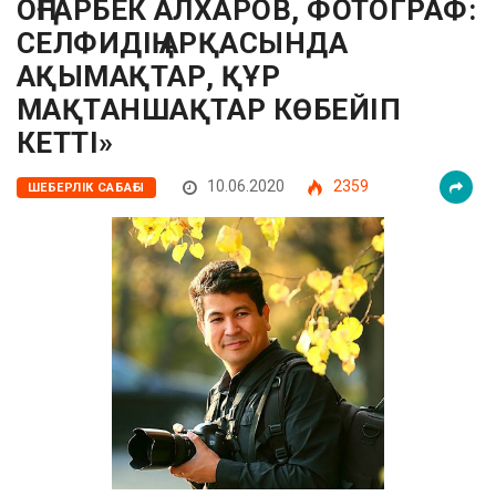
ОҢҒАРБЕК АЛХАРОВ, ФОТОГРАФ:
СЕЛФИДІҢ АРҚАСЫНДА
АҚЫМАҚТАР, ҚҰР
МАҚТАНШАҚТАР КӨБЕЙІП
КЕТТІ»
10.06.2020
2359
ШЕБЕРЛІК САБАҒЫ