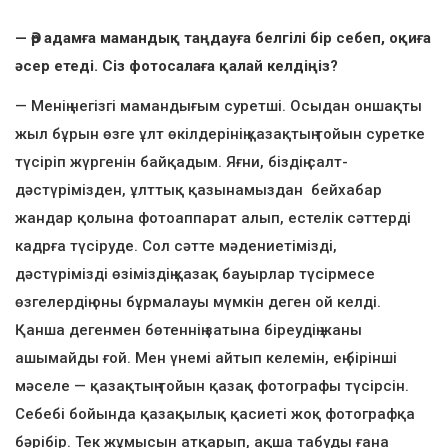
— Әр адамға мамандық таңдауға белгілі бір себеп, оқиға
әсер етеді. Сіз фотосалаға қалай келдіңіз?
— Менің негізгі мамандығым суретші. Осыдан оншақты
жыл бұрын өзге ұлт өкілдерінің қазақтың тойын суретке
түсіріп жүргенін байқадым. Яғни, біздің салт-
дәстүрімізден, ұлттық қазынамыздан бейхабар
жандар қолына фотоаппарат алып, естелік сәттерді
кадрға түсіруде. Сол сәтте мәдениетімізді,
дәстүрімізді өзіміздің қазақ бауырлар түсірмесе
өзгелердің оны бұрмалауы мүмкін деген ой келді.
Қанша дегенмен бөтеннің затына біреудің жаны
ашымайды ғой. Мен үнемі айтып келемін, ең бірінші
мәселе — қазақтың тойын қазақ фотографы түсірсін.
Себебі бойында қазақылық қасиеті жоқ фотографқа
бәрібір. Тек жұмысын атқарып, ақша табуды ғана