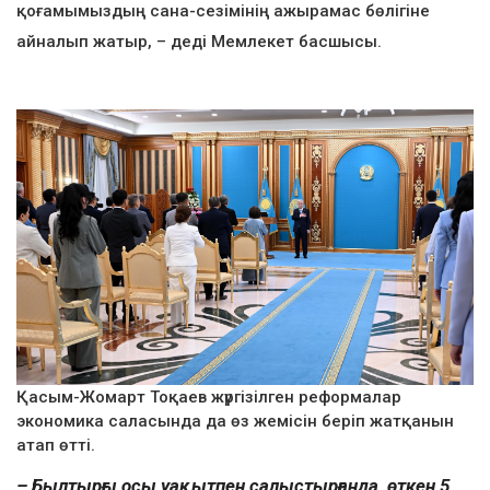
қоғамымыздың сана-сезімінің ажырамас бөлігіне
айналып жатыр, – деді Мемлекет басшысы.
Қасым-Жомарт Тоқаев жүргізілген реформалар
экономика саласында да өз жемісін беріп жатқанын
атап өтті.
– Былтырғы осы уақытпен салыстырғанда, өткен 5