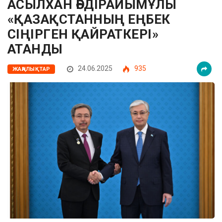
АСЫЛХАН ӘБДІРАЙЫМҰЛЫ
«ҚАЗАҚСТАННЫҢ ЕҢБЕК
СІҢІРГЕН ҚАЙРАТКЕРІ»
АТАНДЫ
24.06.2025
935
ЖАҢАЛЫҚТАР