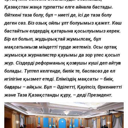
Қазақстан жаңа тұрпатты елге айнала бастады.
Өйткені таза болу, бұл – ниеті де, ісі де таза болу
деген сөз. Біз озық ойлы ұлт болуымыз қажет. Көш
бастайтын елдердің қатарына қосылуымыз керек.
Бір ел болып, жұдырықтай жұмылсақ, бұл
мақсатымызға міндетті түрде жетеміз. Осы ортақ
жұмысқа журналистер қауымы да зор үлес қосып
жүр. Сіздерді реформаның қозғаушы күші деп айтуға
болады. Түптеп келгенде, билік те, баспасөз де ел
игілігіне қызмет етеді. Еліміздің мақсаты – биік,
бағдары – айқын. Бұл – Әділетті, Қауіпсіз, Өркениетті
және Таза Қазақстанды құру, – деді Президент.