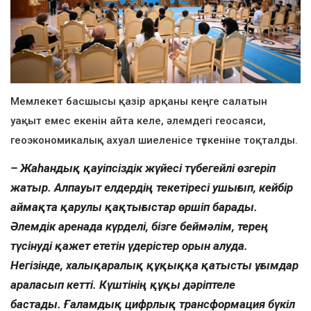
Мемлекет басшысы қазір арқаны кеңге салатын
уақыт емес екенін айта келе, әлемдегі геосаяси,
геоэкономикалық ахуал шиеленісе түскеніне тоқталды.
– Жаһандық қауіпсіздік жүйесі түбегейлі өзгеріп
жатыр. Алпауыт елдердің текетіресі ушығып, кейбір
аймақта қарулы қақтығыстар өршіп барады.
Әлемдік аренада күрделі, бізге беймәлім, терең
түсінуді қажет ететін үдерістер орын алуда.
Негізінде, халықаралық құқыққа қатысты ұғымдар
араласып кетті. Күштінің құқы дәріптеле
бастады. Ғаламдық цифрлық трансформация бүкіл