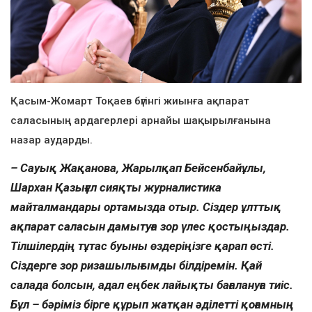
Қасым-Жомарт Тоқаев бүгінгі жиынға ақпарат
саласының ардагерлері арнайы шақырылғанына
назар аударды.
– Сауық Жақанова, Жарылқап Бейсенбайұлы,
Шархан Қазығұл сияқты журналистика
майталмандары ортамызда отыр. Сіздер ұлттық
ақпарат саласын дамытуға зор үлес қостыңыздар.
Тілшілердің тұтас буыны өздеріңізге қарап өсті.
Сіздерге зор ризашылығымды білдіремін. Қай
салада болсын, адал еңбек лайықты бағалануға тиіс.
Бұл – бәріміз бірге құрып жатқан әділетті қоғамның