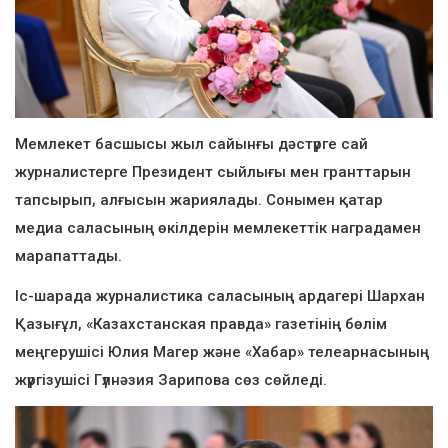
Мемлекет басшысы жыл сайынғы дәстүрге сай
журналистерге Президент сыйлығы мен гранттарын
тапсырып, алғысын жариялады. Сонымен қатар
медиа саласының өкілдерін мемлекеттік наградамен
марапаттады.
Іс-шарада журналистика саласының ардагері Шархан
Қазығұл, «Казахстанская правда» газетінің бөлім
меңгерушісі Юлия Магер және «Хабар» телеарнасының
жүргізушісі Гүлнәзия Зарипова сөз сөйледі.