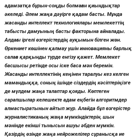
адамзатқа бұрын-соңды болмаған қиындықтар
әкеледі. Әлем жаңа дәуірге қадам басты. Мұнда
жасанды интеллект технологиялары мемлекеттің
табысты дамуының басты факторына айналады.
Алдағы іргелі өзгерістердің ауқымын білген жөн.
Өркениет көшінен қалмау үшін инновацияны барлық
салаға қарқынды түрде енгізу қажет. Мемлекет
басшысы ретінде осы іске баса мән беремін.
Жасанды интеллектінің кеңінен таралуы кез келген
мамандыққа, соның ішінде сіздердің кәсіптеріңізге
де мүлдем жаңа талаптар қояды. Көптеген
сарапшылар келешекте адам еңбегін алгоритмдер
алмастыратынын айтып жүр. Алайда бұл өзгерістер
журналистиканың жаңа мүмкіндіктерін, шын
мәнінде екінші тынысын ашуы әбден мүмкін.
Қазірдің өзінде жаңа нейрожелілер сұранысқа ие