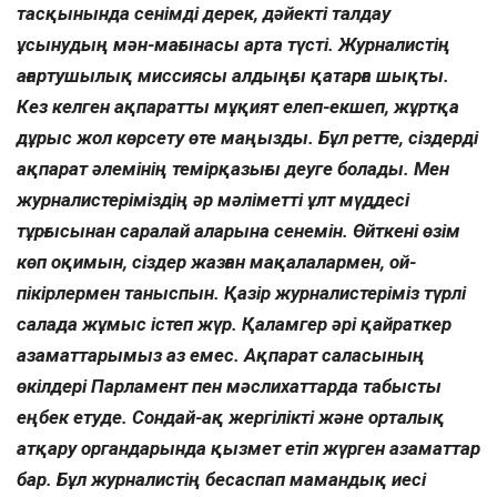
тасқынында сенімді дерек, дәйекті талдау
ұсынудың мән-мағынасы арта түсті. Журналистің
ағартушылық миссиясы алдыңғы қатарға шықты.
Кез келген ақпаратты мұқият елеп-екшеп, жұртқа
дұрыс жол көрсету өте маңызды. Бұл ретте, сіздерді
ақпарат әлемінің темірқазығы деуге болады. Мен
журналистеріміздің әр мәліметті ұлт мүддесі
тұрғысынан саралай аларына сенемін. Өйткені өзім
көп оқимын, сіздер жазған мақалалармен, ой-
пікірлермен таныспын. Қазір журналистеріміз түрлі
салада жұмыс істеп жүр. Қаламгер әрі қайраткер
азаматтарымыз аз емес. Ақпарат саласының
өкілдері Парламент пен мәслихаттарда табысты
еңбек етуде. Сондай-ақ жергілікті және орталық
атқару органдарында қызмет етіп жүрген азаматтар
бар. Бұл журналистің бесаспап мамандық иесі