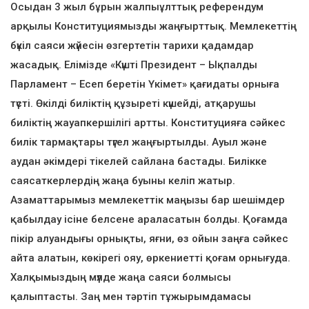
Осыдан 3 жыл бұрын жалпыұлттық референдум
арқылы Конституциямызды жаңғырттық. Мемлекеттің
бүкіл саяси жүйесін өзгертетін тарихи қадамдар
жасадық. Елімізде «Күшті Президент – Ықпалды
Парламент – Есеп беретін Үкімет» қағидаты орныға
түсті. Өкілді биліктің құзыреті күшейді, атқарушы
биліктің жауапкершілігі артты. Конституцияға сәйкес
билік тармақтары түгел жаңғыртылды. Ауыл және
аудан әкімдері тікелей сайлана бастады. Билікке
саясаткерлердің жаңа буыны келіп жатыр.
Азаматтарымыз мемлекеттік маңызы бар шешімдер
қабылдау ісіне белсене араласатын болды. Қоғамда
пікір алуандығы орнықты, яғни, өз ойын заңға сәйкес
айта алатын, көкірегі ояу, өркениетті қоғам орнығуда.
Халқымыздың мүлде жаңа саяси болмысы
қалыптасты. Заң мен тәртіп тұжырымдамасы