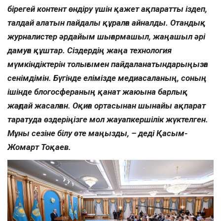
бірегей контент өндіру үшін қажет ақпаратты іздеп,
талдай алатын пайдалы құралға айналды. Отандық
журналистер әрдайым шығармашыл, жаңашыл әрі
дамуға құштар. Сіздердің жаңа технология
мүмкіндіктерін толығымен пайдаланатындарыңызға
сенімдімін. Бүгінде елімізде медиасаланың, соның
ішінде блогосфераның қанат жаюына барлық
жағдай жасалған. Оқиға ортасынан шынайы ақпарат
таратуда өздеріңізге мол жауапкершілік жүктелген.
Мұны сезіне білу өте маңызды, – деді Қасым-
Жомарт Тоқаев.