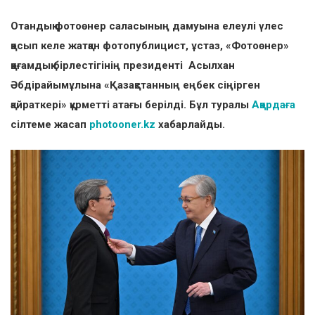
Отандық фотоөнер саласының дамуына елеулі үлес
қосып келе жатқан фотопублицист, ұстаз, «Фотоөнер»
қоғамдық бірлестігінің президенті Асылхан
Әбдірайымұлына «Қазақстанның еңбек сіңірген
қайраткері» құрметті атағы берілді. Бұл туралы
Ақордаға
сілтеме жасап
photooner.kz
хабарлайды.