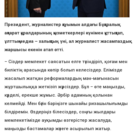
Президент, журналистер қауымын алдағы Бұқаралық
ақпарат құралдарының қызметкерлері күнімен құттықтап,
ұлттық медиа – халықтың үні, ал журналист жасампаздық
жаршысы екенін атап өтті.
– Сіздер мемлекет саясатын елге түсіндіріп, қоғам мен
биліктің арасында көпір болып келесіздер. Елімізде
жасалып жатқан реформалардың мән-мағынасын
жұртшылыққа жеткізіп жүрсіздер. Бұл – өте маңызды,
күрделі, ерекше жұмыс. Әрбір адамның қолынан
келмейді. Мен бүгін бәріңізге шынайы ризашылығымды
білдіремін. Өздеріңіз білесіздер, соңғы жылдары
мемлекетімізде ауқымды өзгерістер жасалуда,
маңызды бастамалар жүзеге асырылып жатыр.