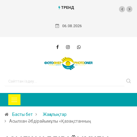
ТРЕНД
Тарихи фотосуретт
06.08.2026
Басты бет
Жаңалықтар
Асылхан Әбдірайымұлы «Қазақстанның…