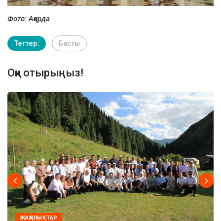
Фото: Ақорда
Тегтер:
Басты
Оқи отырыңыз!
ЖАҢАЛЫҚТАР