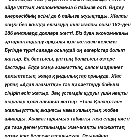
айда ұлттық экономикамыз 6 пайызға өсті. Өңдеу
өнеркәсібінің өсімі де 6 пайызға жуықтады. Жалпы
соңғы бес жылда еліміздің ішкі жалпы өнімі 182-ден
286 миллиард долларға жетті. Біз бұған экономиканы
әртараптандыру арқылы қол жеткізіп келеміз.
Бүгінде түрлі салада осындай оң өзгерістер болып
жатыр. Ең бастысы, ұлттың болмысы өзгере
бастады. Елде жаңа азаматтық, саяси мәдениет
қалыптасып, жаңа құндылықтар орнығуда. Жас
ұрпақ «Адал азаматқа» тән қасиеттерді бойына
сіңіріп өсіп жатыр. Заң үстемдік құруы үшін нақты
шаралар қолға алынып жатыр. «Таза Қазақстан»
жалпыұлттық акциясы нағыз халықтық жобаға
айналды. Азаматтарымыз табиғаты таза елдің ниеті
де таза деген ұстанымды жан-жақты насихаттап,
ортақ іске белсене атсалысуда. Осылайша,