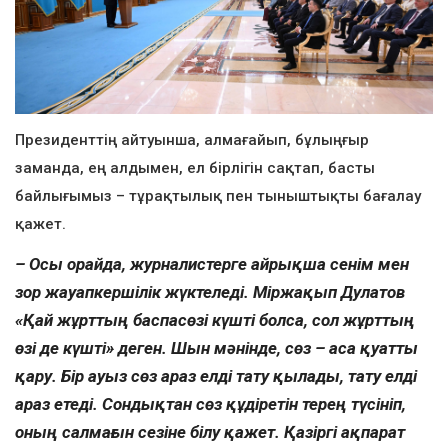
Президенттің айтуынша, алмағайып, бұлыңғыр
заманда, ең алдымен, ел бірлігін сақтап, басты
байлығымыз – тұрақтылық пен тыныштықты бағалау
қажет.
– Осы орайда, журналистерге айрықша сенім мен
зор жауапкершілік жүктеледі. Міржақып Дулатов
«Қай жұрттың баспасөзі күшті болса, сол жұрттың
өзі де күшті» деген. Шын мәнінде, сөз – аса қуатты
қару. Бір ауыз сөз араз елді тату қылады, тату елді
араз етеді. Сондықтан сөз құдіретін терең түсініп,
оның салмағын сезіне білу қажет. Қазіргі ақпарат