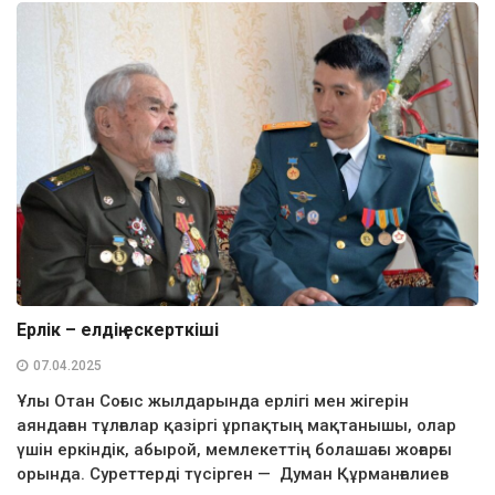
Ерлік – елдің ескерткіші
07.04.2025
Ұлы Отан Соғыс жылдарында ерлігі мен жігерін
аяндаған тұлғалар қазіргі ұрпақтың мақтанышы, олар
үшін еркіндік, абырой, мемлекеттің болашағы жоғарғы
орында. Суреттерді түсірген — Думан Құрманғалиев