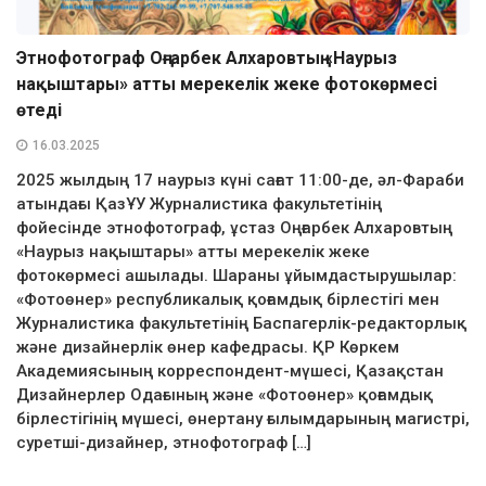
Этнофотограф Оңғарбек Алхаровтың «Наурыз
нақыштары» атты мерекелік жеке фотокөрмесі
өтеді
16.03.2025
2025 жылдың 17 наурыз күні сағат 11:00-де, әл-Фараби
атындағы ҚазҰУ Журналистика факультетінің
фойесінде этнофотограф, ұстаз Оңғарбек Алхаровтың
«Наурыз нақыштары» атты мерекелік жеке
фотокөрмесі ашылады. Шараны ұйымдастырушылар:
«Фотоөнер» республикалық қоғамдық бірлестігі мен
Журналистика факультетінің Баспагерлік-редакторлық
және дизайнерлік өнер кафедрасы. ҚР Көркем
Академиясының корреспондент-мүшесі, Қазақстан
Дизайнерлер Одағының және «Фотоөнер» қоғамдық
бірлестігінің мүшесі, өнертану ғылымдарының магистрі,
суретші-дизайнер, этнофотограф […]