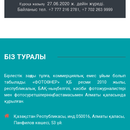
БІЗ ТУРАЛЫ
Бірлестік заңды тұлға, коммерциялық емес ұйым болып
табылады. «ФОТОӨНЕР» ҚБ ресми 2010 жылы,
республикалық БАҚ-ның белгілі, кәсіби фотожурналистері
мен фотосуретшілерінің бастамасымен Алматы қаласында
құрылған.
Қазақстан Республикасы, инд.050016, Алматы қаласы,
Панфилов көшесі, 53 үй.