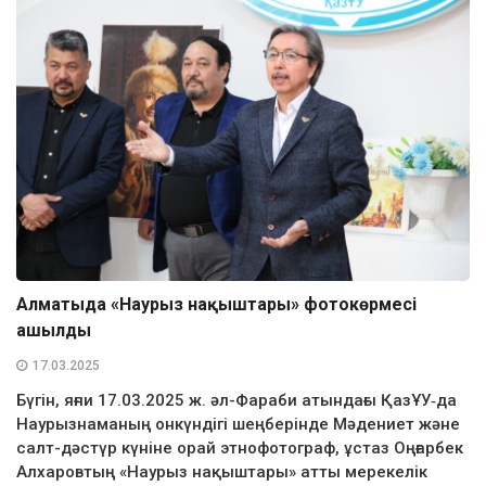
Алматыда «Наурыз нақыштары» фотокөрмесі
ашылды
17.03.2025
Бүгін, яғни 17.03.2025 ж. әл-Фараби атындағы ҚазҰУ‑да
Наурызнаманың онкүндігі шеңберінде Мәдениет және
салт-дәстүр күніне орай этнофотограф, ұстаз Оңғарбек
Алхаровтың «Наурыз нақыштары» атты мерекелік