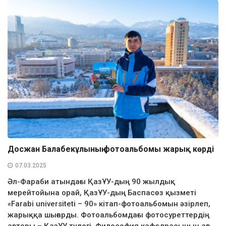
Досжан Балабекұлының фотоальбомы жарық көрді
07.03.2025
Әл-Фараби атындағы ҚазҰУ-дың 90 жылдық
мерейтойына орай, ҚазҰУ-дың Баспасөз қызметі
«Farabi universiteti – 90» кітап-фотоальбомын әзірлеп,
жарыққа шығарды. Фотоальбомдағы фотосуреттердің