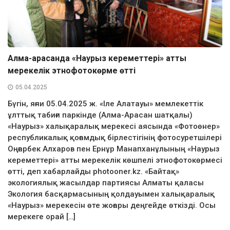
Алма-арасанда «Наурыз кереметтері» атты
мерекелік этнофотокөрме өтті
05.04.2025
Бүгін, яғни 05.04.2025 ж. «Іле Алатауы» мемлекеттік
ұлттық табиғи паркінде (Алма-Арасан шатқалы)
«Наурыз» халықаралық мерекесі аясында «Фотоөнер»
республикалық қоғамдық бірлестігінің фотосуретшілері
Оңғарбек Алхаров пен Ернұр Манапханұлының «Наурыз
кереметтері» атты мерекелік көшпелі этнофотокөрмесі
өтті, деп хабарлайды photooner.kz. «Байтақ»
экологиялық жасылдар партиясы Алматы қаласы
Экология басқармасының қолдауымен халықаралық
«Наурыз» мерекесін өте жоғары деңгейде өткізді. Осы
мерекеге орай […]