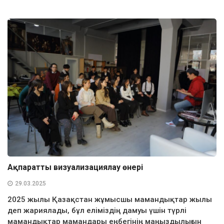
Ақпаратты визуализациялау өнері
29.03.2025
2025 жылы Қазақстан жұмысшы мамандықтар жылы
деп жариялады, бұл еліміздің дамуы үшін түрлі
мамандықтар мамандары еңбегінің маңыздылығын