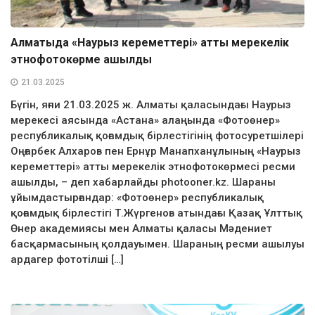
Алматыда «Наурыз кереметтері» атты мерекелік
этнофотокөрме ашылды
21.03.2025
Бүгін, яғни 21.03.2025 ж. Алматы қаласындағы Наурыз
мерекесі аясында «Астана» алаңында «Фотоөнер»
республикалық қоғамдық бірлестігінің фотосуретшілері
Оңғарбек Алхаров пен Ернұр Манапханұлының «Наурыз
кереметтері» атты мерекелік этнофотокөрмесі ресми
ашылды, – деп хабарлайды photooner.kz. Шараны
ұйымдастырғандар: «Фотоөнер» республикалық
қоғамдық бірлестігі Т.Жүргенов атындағы Қазақ Ұлттық
Өнер академиясы мен Алматы қаласы Мәдениет
басқармасының қолдауымен. Шараның ресми ашылуы
ардагер фототілші […]