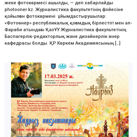
жеке фотокөрмесі ашылды, — деп хабарлайды
photooner.kz. Журналистика факультетінің фойесіне
қойылған фотокөрмені ұйымдастырушылар:
«Фотоөнер» республикалық қоғамдық бірлестігі мен әл-
Фараби атындағы ҚазҰУ Журналистика факультетінің
Баспагерлік-редакторлық және дизайнерлік өнер
кафедрасы болды. ҚР Көркем Академиясының […]