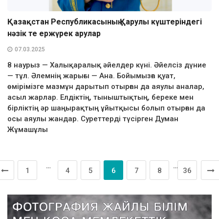
Қазақстан Республикасының Қарулы күштеріндегі
нәзік те ержүрек арулар
07.03.2025
8 наурыз — Халықаралық әйелдер күні. Әйелсіз дүние
— тұл. Әлемнің жарығы — Ана. Бойымызға қуат,
өмірімізге мазмұн дарытып отырған да аяулы аналар,
асыл жарлар. Елдіктің, тыныштықтың, береке мен
бірліктің әр шаңырақтың ұйытқысы болып отырған да
осы аяулы жандар. Суреттерді түсірген Думан
Жұмашұлы
…
…
1
4
5
6
7
8
36