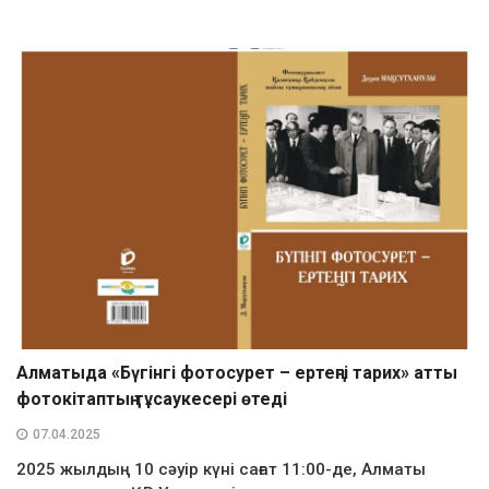
Алматыда «Бүгінгі фотосурет – ертеңгі тарих» атты
фотокітаптың тұсаукесері өтеді
07.04.2025
2025 жылдың 10 сәуір күні сағат 11:00-де, Алматы