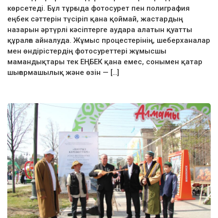
көрсетеді. Бұл тұрғыда фотосурет пен полиграфия
еңбек сәттерін түсіріп қана қоймай, жастардың
назарын әртүрлі кәсіптерге аудара алатын қуатты
құралға айналуда. Жұмыс процестерінің, шеберханалар
мен өндірістердің фотосуреттері жұмысшы
мамандықтары тек ЕҢБЕК қана емес, сонымен қатар
шығармашылық және өзін — […]