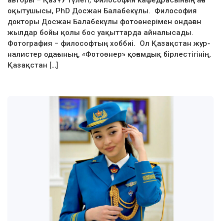
авторы – ҚазҰУ түлегі, Философия кафедрасының аға
оқытушысы, PhD Досжан Балабекұлы. Философия
докторы Досжан Балабекұлы фото­өнерімен ондаған
жылдар бойы қолы бос уақыттарда айналысады.
Фотография – философтың хоббиі. Ол Қазақстан жур­
налистер одағының, «Фото­өнер» қо­ғамдық бір­лес­тігінің,
Қазақ­стан […]