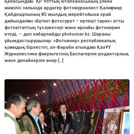
қаласындағы ҚР Ұлттық кітапханасының үлкен
мәжіліс залында ардагер фотожурналист Қалиғұмар
Қабдешұлының 85 жылдық мерейтойына орай
дайындалған «Бүгінгі фотосурет – ертеңгі тарих» атты
фотокітаптың тұсаукесері және арнайы фотокөрме
өтеді, — деп хабарлайды photooner.kz. Шараны
ұйымдастырушылар: «Фотоөнер» республикалық
қоғамдық бірлестігі, әл-Фараби атындағы ҚазҰУ
Журналистика факультетінің Баспагерлік-редакторлық
және дизайнерлік өнер […]