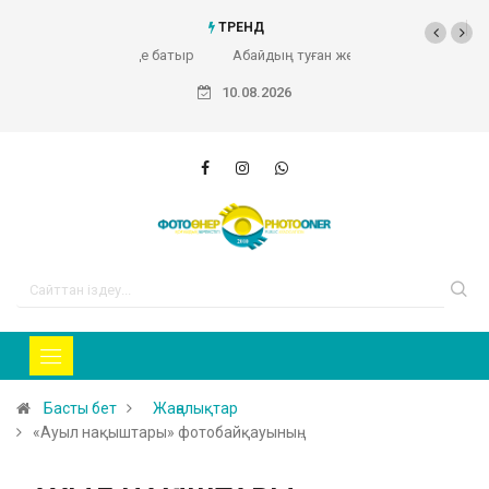
ТРЕНД
Абайдың туған жері (Фоторепортаж)
10.08.2026
Басты бет
Жаңалықтар
«Ауыл нақыштары» фотобайқауының…