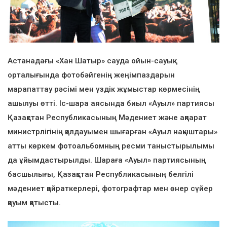
Астанадағы «Хан Шатыр» сауда ойын-сауық
орталығында фотобәйгенің жеңімпаздарын
марапаттау рәсімі мен үздік жұмыстар көрмесінің
ашылуы өтті. Іс-шара аясында биыл «Ауыл» партиясы
Қазақстан Республикасының Мәдениет және ақпарат
министрлігінің қолдауымен шығарған «Ауыл нақыштары»
атты көркем фотоальбомның ресми таныстырылымы
да ұйымдастырылды. Шараға «Ауыл» партиясының
басшылығы, Қазақстан Республикасының белгілі
мәдениет қайраткерлері, фотографтар мен өнер сүйер
қауым қатысты.