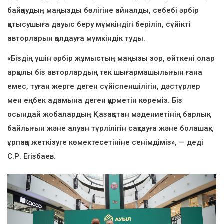
байқаудың маңызды бөлігіне айналды, себебі әрбір
қатысушыға дауыс беру мүмкіндігі беріліп, сүйікті
авторларын қолдауға мүмкіндік туды.
«Біздің үшін әрбір жұмыстың маңызы зор, өйткені олар
арқылы біз авторлардың тек шығармашылығын ғана
емес, туған жерге деген сүйіспеншілігін, дәстүрлер
мен еңбек адамына деген құрметін көреміз. Біз
осындай жобалардың Қазақстан мәдениетінің барлық
байлығын және алуан түрлілігін сақтауға және болашақ
ұрпаққа жеткізуге көмектесетініне сенімдіміз», — деді
С.Р. Егізбаев.