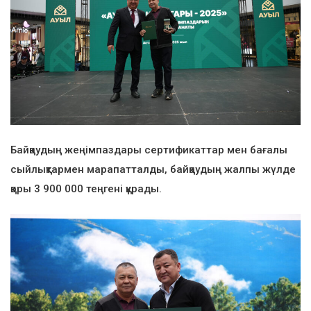
Байқаудың жеңімпаздары сертификаттар мен бағалы
сыйлықтармен марапатталды, байқаудың жалпы жүлде
қоры 3 900 000 теңгені құрады.