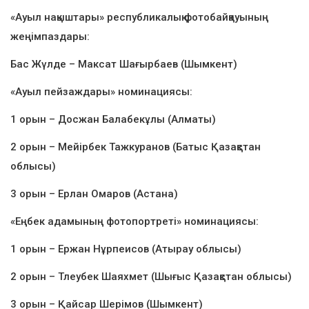
«Ауыл нақыштары» республикалық фотобайқауының
жеңімпаздары:
Бас Жүлде – Максат Шағырбаев (Шымкент)
«Ауыл пейзаждары» номинациясы:
1 орын – Досжан Балабекұлы (Алматы)
2 орын – Мейірбек Тажкуранов (Батыс Қазақстан
облысы)
3 орын – Ерлан Омаров (Астана)
«Еңбек адамының фотопортреті» номинациясы:
1 орын – Ержан Нұрпеисов (Атырау облысы)
2 орын – Тлеубек Шаяхмет (Шығыс Қазақстан облысы)
3 орын – Қайсар Шерімов (Шымкент)