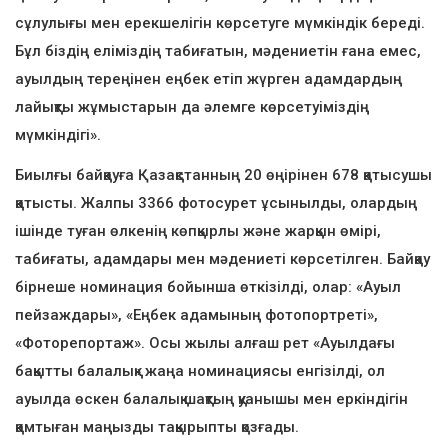
сұлулығы мен ерекшелігін көрсетуге мүмкіндік береді.
Бұл біздің еліміздің табиғатын, мәдениетін ғана емес,
ауылдың тереңінен еңбек етіп жүрген адамдардың
лайықты жұмыстарын да әлемге көрсетуіміздің
мүмкіндігі».
Биылғы байқауға Қазақстанның 20 өңірінен 678 қатысушы
қатысты. Жалпы 3366 фотосурет ұсынылды, олардың
ішінде туған өлкенің көпқырлы және жарқын өмірі,
табиғаты, адамдары мен мәдениеті көрсетілген. Байқау
бірнеше номинация бойынша өткізілді, олар: «Ауыл
пейзаждары», «Еңбек адамының фотопортреті»,
«Фоторепортаж». Осы жылы алғаш рет «Ауылдағы
бақытты балалық» жаңа номинациясы енгізілді, ол
ауылда өскен балалық шақтың қуанышы мен еркіндігін
қамтыған маңызды тақырыпты қозғады.