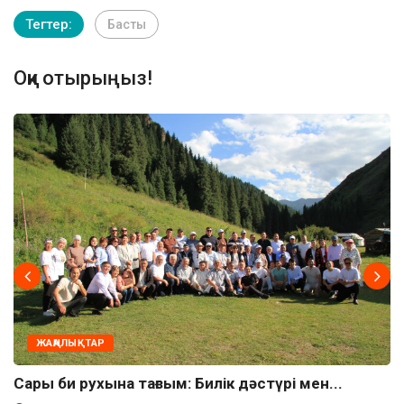
Тегтер:
Басты
Оқи отырыңыз!
ЖАҢАЛЫҚТАР
Сары би рухына тағзым: Билік дәстүрі мен...