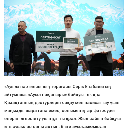
«Ауыл» партиясының төрағасы Серік Егізбаевтың
айтуынша: «Ауыл нақыштары» байқауы тек қана
Қазақстанның дәстүрлерін сақтау мен насихаттау үшін
маңызды шара ғана емес, сонымен қатар фотосурет
өнерін ілгерілету үшін қуатты құрал. Жыл сайын байқауға
қатысушылар саны артып, бізге ауылдық өмірдің