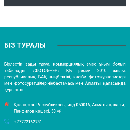
БІЗ ТУРАЛЫ
Бірлестік заңды тұлға, коммерциялық емес ұйым болып
табылады. «ФОТОӨНЕР» ҚБ ресми 2010 жылы,
республикалық БАҚ-ның белгілі, кәсіби фотожурналистері
мен фотосуретшілерінің бастамасымен Алматы қаласында
құрылған.
Қазақстан Республикасы, инд.050016, Алматы қаласы,
Панфилов көшесі, 53 үй.
+77772162781