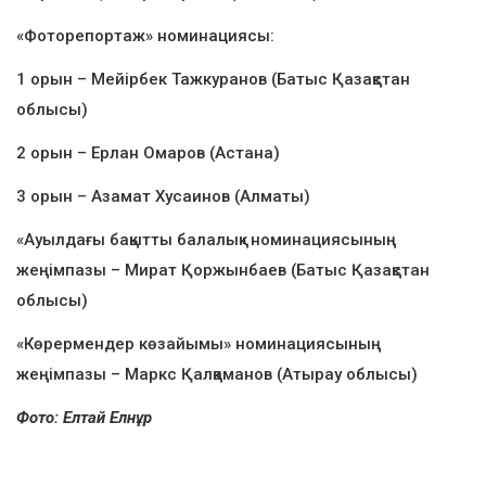
«Фоторепортаж» номинациясы:
1 орын – Мейірбек Тажкуранов (Батыс Қазақстан
облысы)
2 орын – Ерлан Омаров (Астана)
3 орын – Азамат Хусаинов (Алматы)
«Ауылдағы бақытты балалық» номинациясының
жеңімпазы – Мират Қоржынбаев (Батыс Қазақстан
облысы)
«Көрермендер көзайымы» номинациясының
жеңімпазы – Маркс Қалқаманов (Атырау облысы)
Фото: Елтай Елнұр