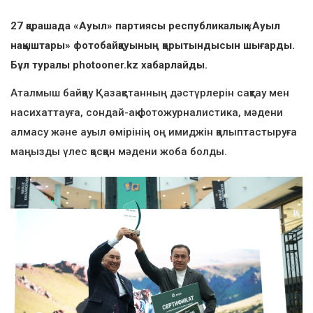
27 қарашада «Ауыл» партиясы республикалық «Ауыл
нақыштары» фотобайқауының қорытындысын шығарды.
Бұл туралы photooner.kz хабарлайды.
Аталмыш байқау Қазақстанның дәстүрлерін сақтау мен
насихаттауға, сондай-ақ фотожурналистика, мәдени
алмасу және ауыл өмірінің оң имиджін қалыптастыруға
маңызды үлес қосқан мәдени жоба болды.