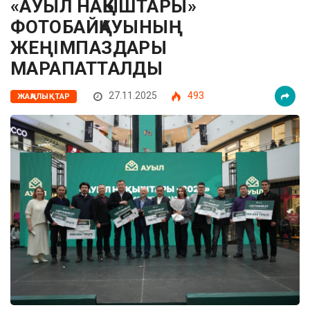
«АУЫЛ НАҚЫШТАРЫ»
ФОТОБАЙҚАУЫНЫҢ
ЖЕҢІМПАЗДАРЫ
МАРАПАТТАЛДЫ
27.11.2025
493
ЖАҢАЛЫҚТАР