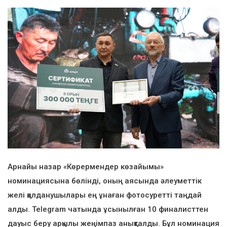
Арнайы назар «Көрермендер көзайымы»
номинациясына бөлінді, оның аясында әлеуметтік
желі қолданушылары ең ұнаған фотосуретті таңдай
алды. Telegram чатында ұсынылған 10 финалисттен
дауыс беру арқылы жеңімпаз анықталды. Бұл номинация