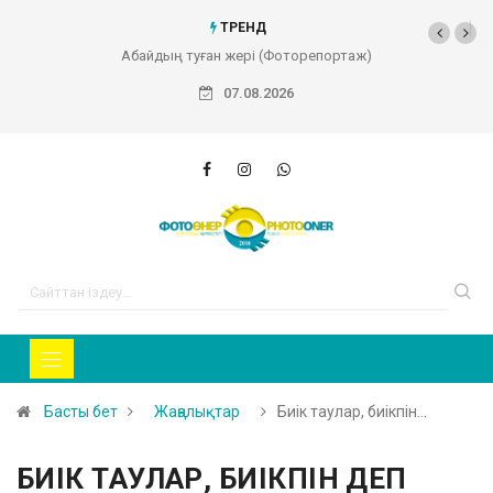
ТРЕНД
Абайдың туған жері (Фоторепортаж)
07.08.2026
Басты бет
Жаңалықтар
Биік таулар, биікпін…
БИІК ТАУЛАР, БИІКПІН ДЕП