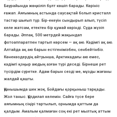
Баурайында жөңкіліп бұлт көшіп барады. Көрініс
ғажап. Аяғымның астында саусақтай болып кристалл
тастар шығып тұр. Бір-екеуін сындырып алып, түсіп
келе жатсам, етектен бір құмай көрінді. Суда жүзіп
барады. Әппақ. 500 метрдей жақындап
фотоаппаратпен тартып көрсем — ақ аю. Кәдімгі ақ аю.
Алтайда ақ аю барын естігенімізбен, сенбейтінбіз.
Көнекөздердің айтуынша, Арктикадағы аю емес,
кәдімгі қоңыр аюдың азған түрі деседі. Бірнеше рет
түсірдім суретке. Адам барын сезді ме, мұзды жағаны
жалдай қашты.
Қуанышымда шек жоқ. Бойдағы қорқыныш тарқады.
Жол таныс. Құлдилап келемін. Сайға түсе бере
аяғымның сіңірі тартылып, орнымда қаттым да
қалдым. Амалым қалмаған соң екі рет мылтық аттым