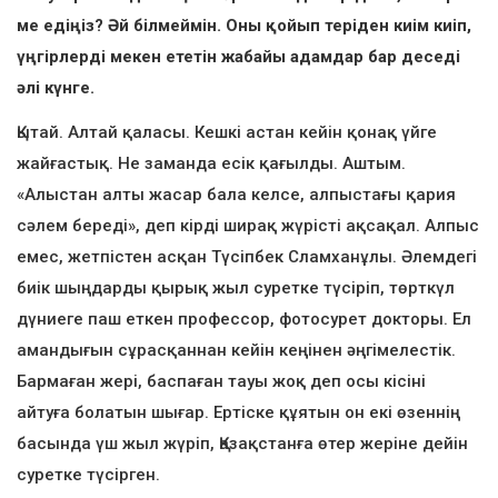
ме едіңіз? Әй білмеймін. Оны қойып теріден киім киіп,
үңгірлерді мекен ететін жабайы адамдар бар деседі
әлі күнге.
Қытай. Алтай қаласы. Кешкі астан кейін қонақ үйге
жайғастық. Не заманда есік қағылды. Аштым.
«Алыстан алты жасар бала келсе, алпыстағы қария
сәлем береді», деп кірді ширақ жүрісті ақсақал. Алпыс
емес, жетпістен асқан Түсіпбек Сламханұлы. Әлемдегі
биік шыңдарды қырық жыл суретке түсіріп, төрткүл
дүниеге паш еткен профессор, фотосурет докторы. Ел
амандығын сұрасқаннан кейін кеңінен әңгімелестік.
Бармаған жері, баспаған тауы жоқ деп осы кісіні
айтуға болатын шығар. Ертіске құятын он екі өзеннің
басында үш жыл жүріп, Қазақстанға өтер жеріне дейін
суретке түсірген.