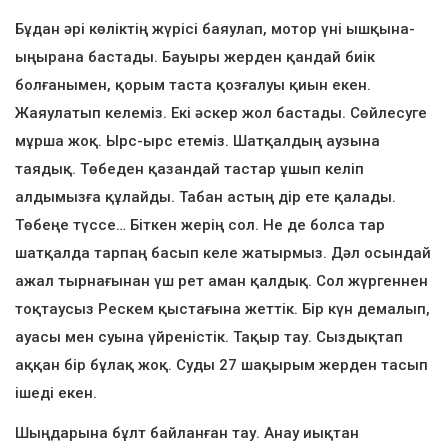
Бұдан әрі көліктің жүрісі баяулап, мотор үні ышқына-
ыңырана бастады. Бауыры жерден қандай биік
болғанымен, қорым таста қозғалуы қиын екен.
Жаяулатып келеміз. Екі әскер жол бастады. Сөйлесуге
мұрша жоқ. Ырс-ырс етеміз. Шатқалдың аузына
таядық. Төбеден қазандай тастар ұшып келіп
алдымызға құлайды. Табан астың дір ете қалады.
Төбеңе түссе… Біткен жерің сол. Не де болса тар
шатқалда тарпаң басып келе жатырмыз. Дәл осындай
ажал тырнағынан үш рет аман қалдық. Сол жүргеннен
тоқтаусыз Рескем қыстағына жеттік. Бір күн демалып,
ауасы мен суына үйреністік. Тақыр тау. Сыздықтап
аққан бір бұлақ жоқ. Суды 27 шақырым жерден тасып
ішеді екен.
Шыңдарына бұлт байланған тау. Анау иықтан