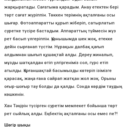
жарқыратады. Сағатыма қарадым. Анау етектен бері
төрт сағат жүріппін. Төккен терімнің ақталғаны осы
шығар. Фотоаппаратты құрып жіберіп, сатырлатып
суретке түсіре бастадым. Аппараттың түймесін жүз
рет басып үлгеріппін. Қуанышымда шек жоқ, етекке
дейін сырғанап түстім. Нұрақын далбақ қағып
алдымнан шығып құшақтай алды. Дереу жиналып,
мұзды шатқалдан өтіп үлгіргеніміз сол, гүрс етіп
атылды. Қорғаншақтай басымызды көтеріп ізімізге
қарасақ, жаңа ғана сайрап жатқан жол жоқ. Орыны
оғыр-шоғыр тау болды да қалды. Сонда көрдім таудың
көшкенін.
Хан Тәңірін түсірген суретім мемлекет бойынша төрт
рет сыйлық алды. Еңбектің ақталғаны осы емес пе?!
Шөгір шыңы