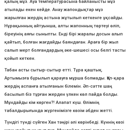
қалың мұз. Ауа температурасына байланысты мұз
атылады екен кейде. Анау жапондықтар мұз
жарылған жердің астына жұтылып кеткенге ұқсайды.
Нұрақынның айтуынша, алты жапонның төртеуі өліп,
біреуінің аяғы сыныпты. Енді бірі жаралы досын алып
қайтып, болған жағдайды баяндаған. Араға бір жыл
салып мерт болғандардың әке-шешесі осы белгі тасты
қойып кеткен.
Табан асты сытыр-сытыр етті. Тұра қаштық.
Артымызға бұрылып қарауға мұрша болмады. Қап-қара
жердің аспанға атылғанын білемін. Әп-сәтте шаң
басылып біз тұрған жерден үлкен көл пайда болды.
Мұндайды кім көрген?! Алапат күш. Өлімнің
табалдырығында жүргенімізге көзім әбден жетті.
Түндігі түнді сүйген Хан тәңірі әлі көрінбеді. Күннің көзі