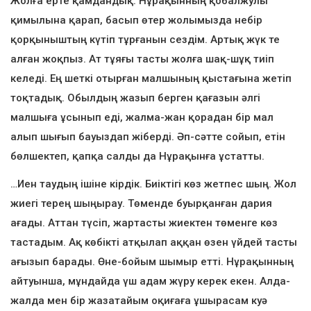
Жолға ерте қамдандық. Нұрақынның қобалжулы
қимылына қарап, басып өтер жолымызда небір
қорқыныштың күтіп тұрғанын сездім. Артық жүк те
алған жоқпыз. Ат тұяғы тасты жолға шақ-шұқ тиіп
келеді. Ең шеткі отырған малшының қыстағына жетіп
тоқтадық. Обылдың жазып берген қағазын әлгі
малшыға ұсынып еді, жалма-жан қорадан бір мал
алып шығып бауыздап жіберді. Әп-сәтте сойып, етін
бөлшектеп, қапқа салды да Нұрақынға ұстатты.
…Иен таудың ішіне кірдік. Биіктігі көз жетпес шың. Жол
жиегі терең шыңырау. Төменде буырқанған дария
ағады. Аттан түсіп, жартасты жиектен төменге көз
тастадым. Ақ көбікті атқылап аққан өзен үйдей тасты
ағызып барады. Өне-бойым шымыр етті. Нұрақынның
айтуынша, мұндайда үш адам жүру керек екен. Алда-
жалда мен бір жазатайым оқиғаға ұшырасам куә