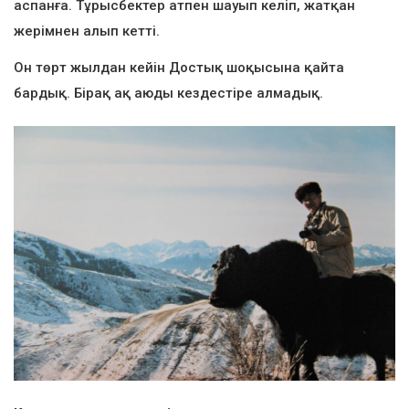
аспанға. Тұрысбектер атпен шауып келіп, жатқан
жерімнен алып кетті.
Он төрт жылдан кейін Достық шоқысына қайта
бардық. Бірақ ақ аюды кездестіре алмадық.