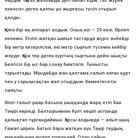
бердім. «Қағаз жазбайды деп ойлап едім, тас жүрек
екенсіз» деген қалпы ұн-жырғасы түсіп отырып
қалды.
Қолға бір-ақ аппарат алдым. Оның өзі — 20 келі. Өрлеп
келемін. Егіліп жатқан шағыл тастарда жүріс өнбейді.
Бір метр көтерілсем, екі метр сырғып түсемін кейбір
жерде. Қара тер деген күртінің сыртына дейін шықты.
Белгісіз бір ыс бар сонау биіктікте. Тынысты
тарылтады. Мұндайда жан қалтама салып алған құрт
пен у сарымсақтан жеп отырдым. Көмектесетін
сияқты.
Өліп-талып ұшар басына шыққанда жарқ етіп Хан
Тәңірі көрінді. Балтырымнан бұлт кешіп аспанда
қалықтап тұрғандаймын. Қарсы алдымда — алып шың.
Ғажап шіркін. Батып бара жатқан күн Тәңір таудың
маңдайынан иіскеп тұрғандай. Одан сайын