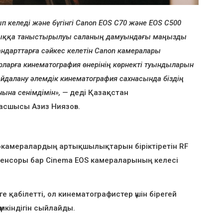
 келеді және бүгінгі Canon EOS C70 және EOS C500
стыққа таныстырылуы саланың дамуындағы маңызды
ндарттарға сәйкес келетін Canon камералары
ларға кинематография өнерінің көрнекті туындыларын
айдалану әлемдік кинематография сахнасында біздің
нына сенімдімін», —
деді Қазақстан
басшысы Азиз Ниязов.
окамералардың артықшылықтарын біріктіретін RF
сенсоры бар Cinema EOS камераларының келесі
е қабілетті, ол кинематографистер үшін бірегей
мкіндігін сыйлайды.