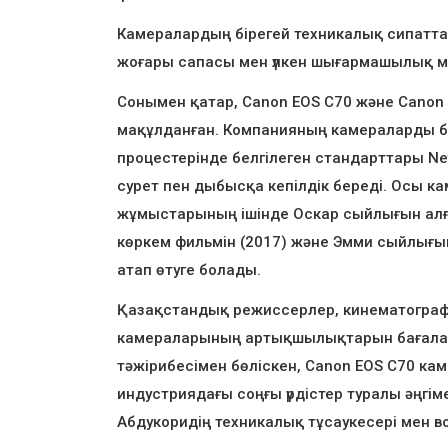
Камералардың бірегей техникалық сипатта
жоғары сапасы мен үлкен шығармашылық мүм
Сонымен қатар, Canon EOS C70 және Canon EOS 
мақұлданған. Компанияның камераларды ба
процестерінде белгілеген стандарттары Netf
сурет пен дыбысқа кепілдік береді. Осы ка
жұмыстарының ішінде Оскар сыйлығын алға
көркем фильмін (2017) және Эмми сыйлығы
атап өтуге болады.
Қазақстандық режиссерлер, кинематограф
камераларының артықшылықтарын бағалай ал
тәжірибесімен бөліскен, Canon EOS C70 
индустриядағы соңғы үрдістер туралы әңгі
Абдукоридің техникалық тұсаукесері мен в