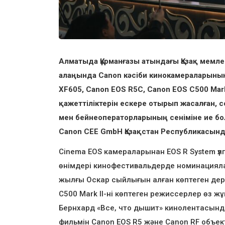
Алматыда Құрманғазы атындағы Қазақ мемле
алаңында Canon кәсіби кинокамераларының 
XF605, Canon EOS R5C, Canon EOS C500 Ma
қажеттіліктерін ескере отырып жасалған,
мен бейнеоператорларының сеніміне ие бо
Canon CEE GmbH Қазақстан Республикасында
Cinema EOS камераларынан EOS R System үлг
өнімдері кинофестивальдерде номинацияла
жылғы Оскар сыйлығын алған көптеген дер
C500 Mark II-ні көптеген режиссерлер өз 
Бернхард «Все, что дышит» кинолентасынд
фильмін Canon EOS R5 және Canon RF объект