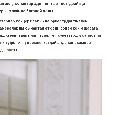
ан жоқ: қонақтар әдеттен тыс тест-драйвқа
ін іс жүзінде бағалай алды.
торлар концерт залында оркестрдің тікелей
амераларды сынақтан өткізді, содан кейін шараға
іктерін талқылап, түсірілген суреттердің сапасына
тік түсірілімнің ерекше жағдайында кинокамера
ндік ашты.