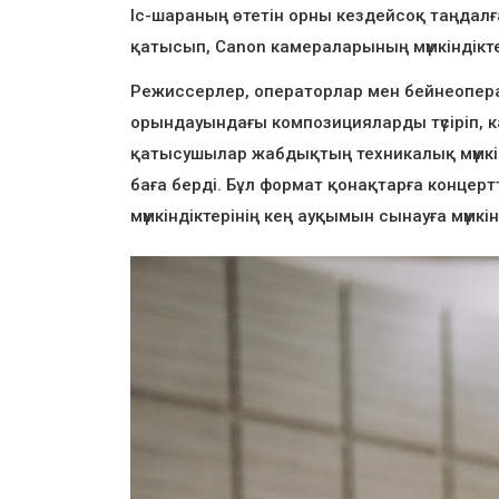
Іс-шараның өтетін орны кездейсоқ таңдалғ
қатысып, Canon камераларының мүмкіндіктер
Режиссерлер, операторлар мен бейнеопера
орындауындағы композицияларды түсіріп, к
қатысушылар жабдықтың техникалық мүмкінд
баға берді. Бұл формат қонақтарға концерт
мүмкіндіктерінің кең ауқымын сынауға мүмкі