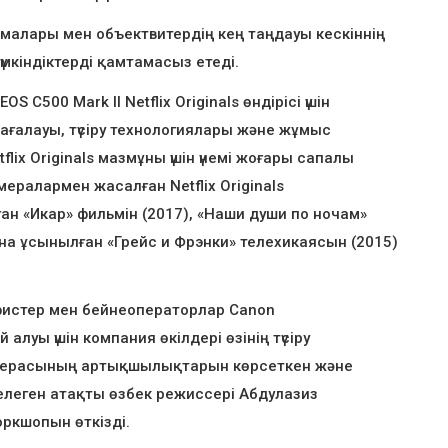
малары мен объектвитердің кең таңдауы кескіннің
кіндіктерді қамтамасыз етеді.
C500 Mark II Netflix Originals өндірісі үшін
ғалауы, түсіру технологиялары және жұмыс
lix Originals мазмұны үшін үнемі жоғары сапалы
мералармен жасалған Netflix Originals
н «Икар» фильмін (2017), «Наши души по ночам»
на ұсынылған «Грейс и Фрэнки» телехикаясын (2015)
истер мен бейнеоператорлар Canon
уы үшін компания өкілдері өзінің түсіру
камерасының артықшылықтарын көрсеткен және
мелеген атақты өзбек режиссері Абдулазиз
оркшопын өткізді.