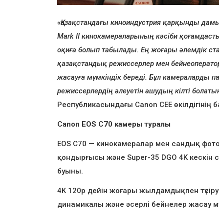
«Қазақстандағы киноиндустрия қарқынды дамып
Mark II кинокамераларының кәсіби қоғамда
оқиға болып табылады. Ең жоғары әлемдік ста
қазақстандық режиссерлер мен бейнеоператор
жасауға мүмкіндік береді. Бұл камераларды п
режиссерлердің әлеуетін ашудың кілті болаты
Республикасындағы Canon CEE өкілдігінің 
Canon
EOS
С70 камеры туралы
EOS C70 — кинокамералар мен сандық фот
қондырғысы және Super-35 DGO 4K кескін 
буыны.
4K 120p дейін жоғары жылдамдықпен түсіруг
динамикалы және әсерлі бейнелер жасау мү