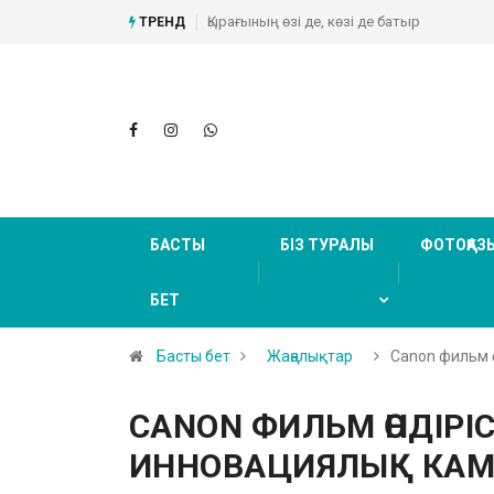
Абайдың туған жері (Фоторепортаж)
ТРЕНД
БАСТЫ
БІЗ ТУРАЛЫ
ФОТОҚАЗ
БЕТ
Басты бет
Жаңалықтар
Canon фильм ө
CANON ФИЛЬМ ӨНДІРІ
ИННОВАЦИЯЛЫҚ КАМ