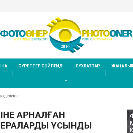
ЫНА
СУРЕТТЕР СӨЙЛЕЙДІ
СҰХБАТТАР
ЖАҢАЛЫҚ
ндірісіне…
СІНЕ АРНАЛҒАН
ЕРАЛАРДЫ ҰСЫНДЫ