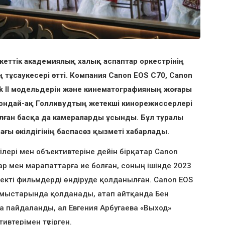
кеттік академиялық халық аспаптар оркестрінің
тұсаукесері өтті. Компания Canon EOS C70, Canon
rk II модельдерін және кинематографияның жоғары
 сондай-ақ Голливудтың жетекші кинорежиссерлері
лған басқа да камераларды ұсынды. Бұл туралы
ғы өкілдігінің баспасөз қызметі хабарлады.
ілері мен объективтеріне дейін бірқатар Canon
р мен марапаттарға ие болған, соның ішінде 2023
екті фильмдерді өндіруде қолданылған. Canon EOS
жұмыстарында қолданады, атап айтқанда Бен
а пайдаланды, ал Евгения Арбугаева «Выход»
ивтерімен түсірген.