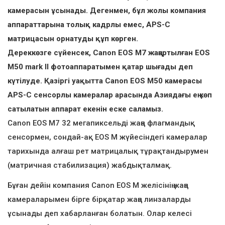
камерасын ұсынады. Дегенмен, бұл жолы компания
аппараттарына толық кадрлы емес, APS-C
матрицасын орнатуды құп көрген.
Дереккөзге сүйенсек, Canon EOS M7 жаңартылған EOS
M50 mark II фотоаппаратымен қатар шығады деп
күтілуде. Қазіргі уақытта Canon EOS M50 камерасы
APS-C сенсорлы камералар арасында Азиядағы ең көп
сатылатын аппарат екенін еске саламыз.
Canon EOS M7 32 мегапиксельді жаңа флагмандық
сенсормен, сондай-ақ EOS M жүйесіндегі камералар
тарихында алғаш рет матрицалық тұрақтандырумен
(матричная стабилизация) жабдықталмақ.
Бұған дейін компания Canon EOS M желісінің жаңа
камераларымен бірге бірқатар жаңа линзаларды
ұсынады деп хабарланған болатын. Олар келесі