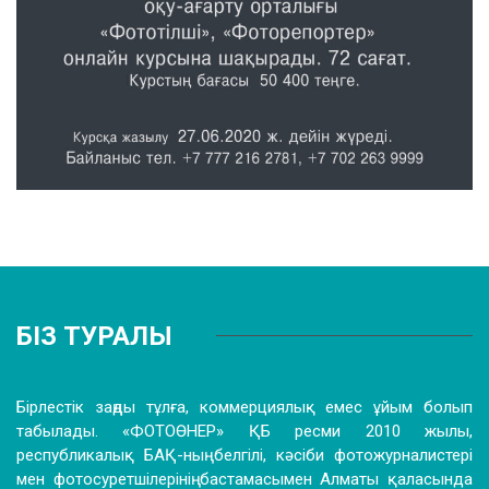
БІЗ ТУРАЛЫ
Бірлестік заңды тұлға, коммерциялық емес ұйым болып
табылады. «ФОТОӨНЕР» ҚБ ресми 2010 жылы,
республикалық БАҚ-ның белгілі, кәсіби фотожурналистері
мен фотосуретшілерінің бастамасымен Алматы қаласында