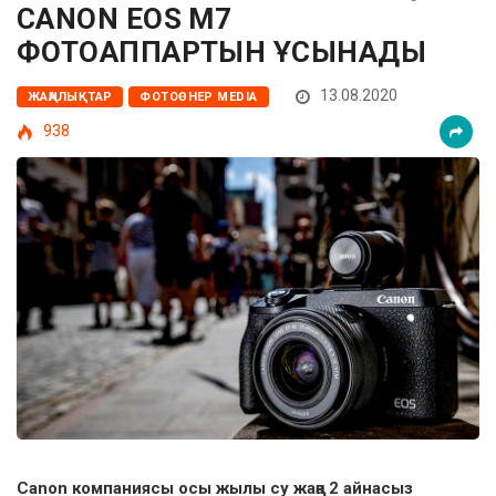
CANON EOS M7
ФОТОАППАРТЫН ҰСЫНАДЫ
13.08.2020
ЖАҢАЛЫҚТАР
ФОТОӨНЕР MEDIA
938
Canon компаниясы осы жылы су жаңа 2 айнасыз