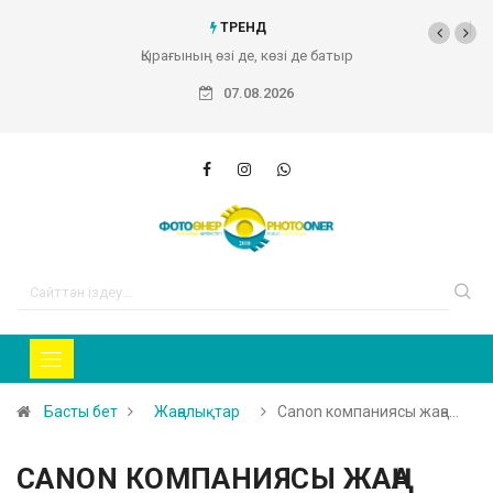
ТРЕНД
Қырағының өзі де, көзі де батыр
07.08.2026
Басты бет
Жаңалықтар
Canon компаниясы жаңа…
CANON КОМПАНИЯСЫ ЖАҢА