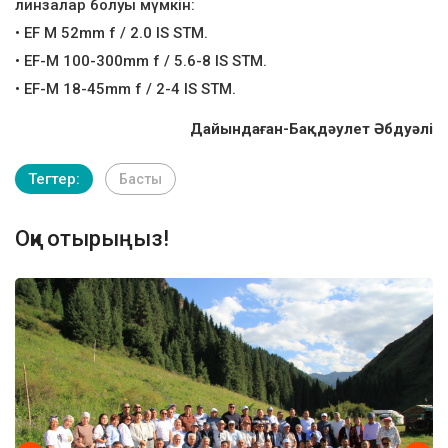
линзалар болуы мүмкін:
• EF M 52mm f / 2.0 IS STM.
• EF-M 100-300mm f / 5.6-8 IS STM.
• EF-M 18-45mm f / 2-4 IS STM.
Дайындаған-Бақдәулет Әбдуәлі
Тегтер:
Басты
Оқи отырыңыз!