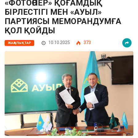
«ФОТОӨНЕР» ҚОҒАМДЫҚ
БІРЛЕСТІГІ МЕН «АУЫЛ»
ПАРТИЯСЫ МЕМОРАНДУМҒА
ҚОЛ ҚОЙДЫ
10.10.2025
373
ЖАҢАЛЫҚТАР