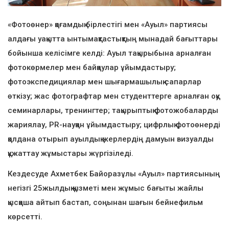
«Фотоөнер» қоғамдық бірлестігі мен «Ауыл» партиясы
алдағы уақытта ынтымақтастықтың мынадай бағыттары
бойынша келісімге келді: Ауыл тақырыбына арналған
фотокөрмелер мен байқаулар ұйымдастыру;
фотоэкспедициялар мен шығармашылық сапарлар
өткізу; жас фотографтар мен студенттерге арналған оқу
семинарлары, тренингтер; тақырыптық фотожобаларды
жариялау, PR-науқан ұйымдастыру; цифрлық фотоөнерді
қолдана отырып ауылдық жерлердің дамуын визуалды
құжаттау жұмыстары жүргізіледі.
Кездесуде Ахметбек Байоразұлы «Ауыл» партиясының
негізгі 25жылдық қызметі мен жұмыс бағыты жайлы
қысқаша айтып бастап, соңынан шағын бейнефильм
көрсетті.