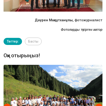
Дәурен Мақсұтханұлы,
фотожурналист
Фотоларды түсірген автор
Тегтер:
Басты
Оқи отырыңыз!