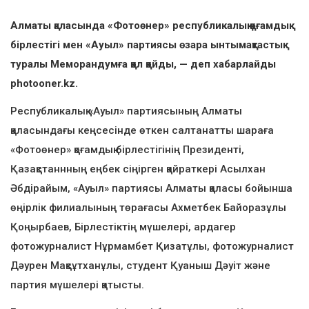
Алматы қаласында «Фотоөнер» республикалық қоғамдық
бірлестігі мен «Ауыл» партиясы өзара ынтымақтастық
туралы Меморандумға қол қойды, — деп хабарлайды
photooner.kz.
Республикалық «Ауыл» партиясының Алматы
қаласындағы кеңсесінде өткен салтанатты шараға
«Фотоөнер» қоғамдық бірлестігінің Президенті,
Қазақстаннның еңбек сіңірген қайраткері Асылхан
Әбдірайым, «Ауыл» партиясы Алматы қаласы бойынша
өңірлік филиалының төрағасы Ахметбек Байоразұлы
Қоңырбаев, Бірлестіктің мүшелері, ардагер
фотожурналист Нұрмамбет Қизатұлы, фотожурналист
Дәурен Мақсұтханұлы, студент Қуаныш Дәуіт және
партия мүшелері қатысты.