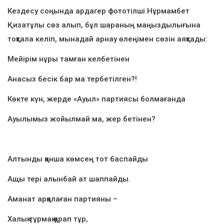
Кездесу соңында ардагер фототілші Нұрмамбет
Қизатұлы сөз алып, бұл шараның маңыздылығына
тоқтала келіп, мынадай арнау өлеңімен сөзін аяқтады:
Мейірім нұры тамған келбетінен
Анасыз бесік бар ма тербетілген?!
Көкте күн, жерде «Ауыл» партиясы болмағанда
Ауылымыз жойылмай ма, жер бетінен?
Алтынды қанша көмсең тот баспайды
Ащы тері алынбай ат шаппайды.
Аманат арқалаған партияны –
Халық тұрмақ қарап тұр,