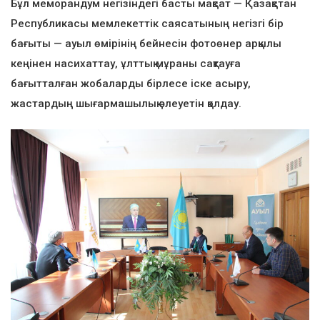
Бұл меморандум негізіндегі басты мақсат — Қазақстан
Республикасы мемлекеттік саясатының негізгі бір
бағыты — ауыл өмірінің бейнесін фотоөнер арқылы
кеңінен насихаттау, ұлттық мұраны сақтауға
бағытталған жобаларды бірлесе іске асыру,
жастардың шығармашылық әлеуетін қолдау.