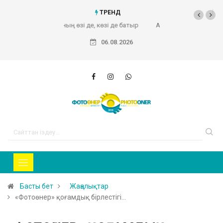
ТРЕНД
Абайдың туған жері (Фоторепортаж)
06.08.2026
Басты бет
Жаңалықтар
«Фотоөнер» қоғамдық бірлестігі…