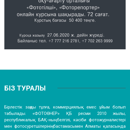
БІЗ ТУРАЛЫ
Бірлестік заңды тұлға, коммерциялық емес ұйым болып
табылады. «ФОТОӨНЕР» ҚБ ресми 2010 жылы,
республикалық БАҚ-ның белгілі, кәсіби фотожурналистері
мен фотосуретшілерінің бастамасымен Алматы қаласында