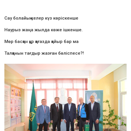
Сау болайық келер күз көріскенше
Наурыз жаңа жылда көже ішкенше.
Мөр басқан құр қағазда қайыр бар ма
Талқанын тағдыр жазған бөліспесе?!