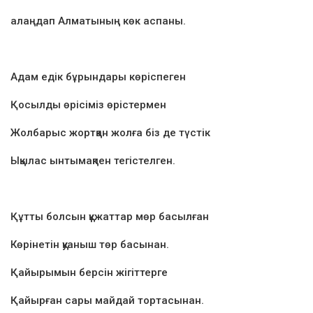
алаңдап Алматының көк аспаны.
Адам едік бұрындары көріспеген
Қосылды өрісіміз өрістермен
Жолбарыс жортқан жолға біз де түстік
Ықылас ынтымақпен тегістелген.
Құтты болсын құжаттар мөр басылған
Көрінетін қуаныш төр басынан.
Қайырымын берсін жігіттерге
Қайырған сары майдай тортасынан.