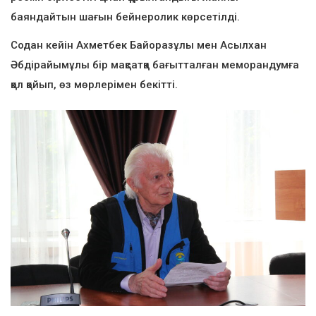
баяндайтын шағын бейнеролик көрсетілді.
Содан кейін Ахметбек Байоразұлы мен Асылхан
Әбдірайымұлы бір мақсатқа бағытталған меморандумға
қол қойып, өз мөрлерімен бекітті.