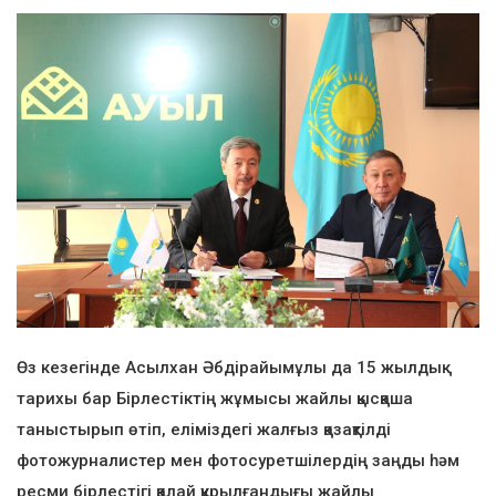
Өз кезегінде Асылхан Әбдірайымұлы да 15 жылдық
тарихы бар Бірлестіктің жұмысы жайлы қысқаша
таныстырып өтіп, еліміздегі жалғыз қазақтілді
фотожурналистер мен фотосуретшілердің заңды һәм
ресми бірлестігі қалай құрылғандығы жайлы