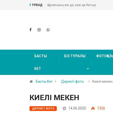
Абайдың туған жері (Фоторепортаж)
ТРЕНД
БАСТЫ
БІЗ ТУРАЛЫ
ФОТОҚАЗ
БЕТ
Басты бет
Деректі фото
Киелі мекен
КИЕЛІ МЕКЕН
14.06.2020
1326
ДЕРЕКТІ ФОТО