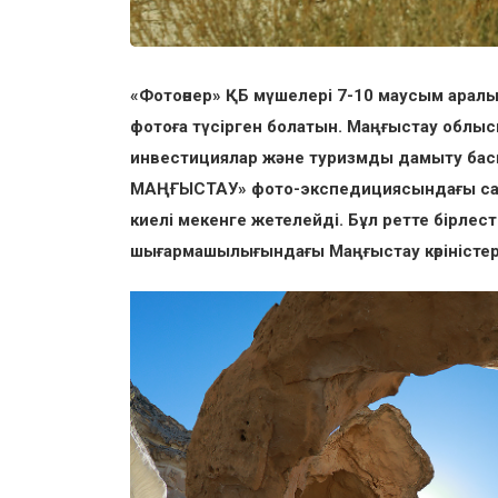
«Фотоөнер» ҚБ мүшелері 7-10 маусым арал
фотоға түсірген болатын. Маңғыстау облы
инвестициялар және туризмды дамыту ба
МАҢҒЫСТАУ» фото-экспедициясындағы сап
киелі мекенге жетелейді. Бұл ретте бірлес
шығармашылығындағы Маңғыстау көріністер