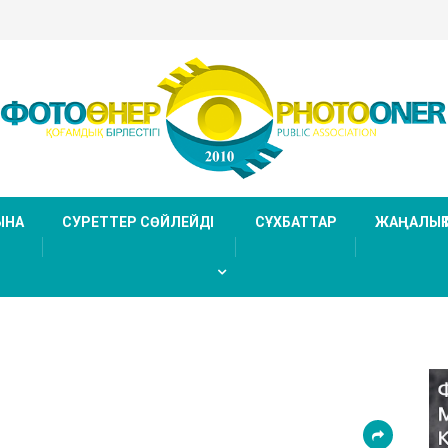
ЫНА
СУРЕТТЕР СӨЙЛЕЙДІ
СҰХБАТТАР
ЖАҢАЛЫҚ