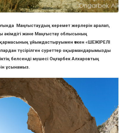
ығында Маңғыстаудың керемет жерлерін аралап,
сы әкімдігі және Маңғыстау облысының
сқармасының ұйымдастыруымен өткен «ШЕЖІРЕЛІ
ардан түсірілген суреттер оқырмандарымызды
тіктің белсенді мүшесі Оңғарбек Алхаровтың
ін ұсынамыз.