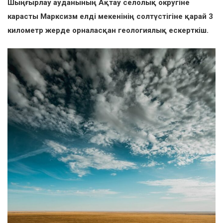
Шыңғырлау ауданының Ақтау селолық округіне
карасты Марксизм елді мекенінің солтүстігіне қарай 3
километр жерде орналасқан геологиялық ескерткіш.