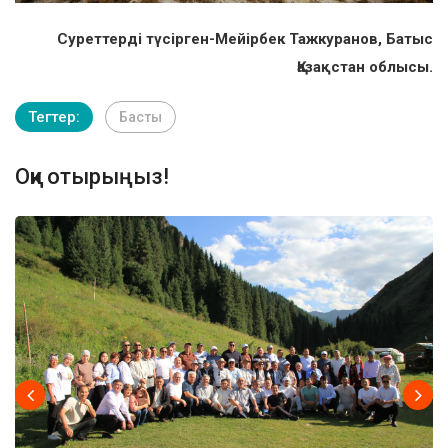
Суреттерді түсірген-Мейірбек Тажкуранов, Батыс
Қазақстан облысы.
Тегтер:
Басты
Оқи отырыңыз!