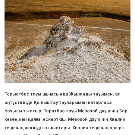
Торыатбас тауы шығысында Жыланды тауымен, ал
оңтүстігінде Қылыштау тауларымен катарласа
созылып жатыр. Торатбас тауы Мезозой дәуірінің Бор
кезеңінен қалған ескерткіш. Мезозой дәуінінің Хвалин
теңізінің шөгінді жыныстары. Хвалин теңізінің қазіргі