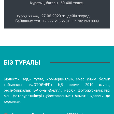
БІЗ ТУРАЛЫ
Бірлестік заңды тұлға, коммерциялық емес ұйым болып
табылады. «ФОТОӨНЕР» ҚБ ресми 2010 жылы,
республикалық БАҚ-ның белгілі, кәсіби фотожурналистері
мен фотосуретшілерінің бастамасымен Алматы қаласында
құрылған.