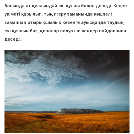
басында ат құлағындай екі құлағы болған деседі. Кеңес
үкіметі құрылып, тың игеру заманында көшпелі
заманнан отырықшылық кезеңге ауысқанда таудың
екі құлағын баз, қоралар салуға шешендер пайдаланған
деседі.