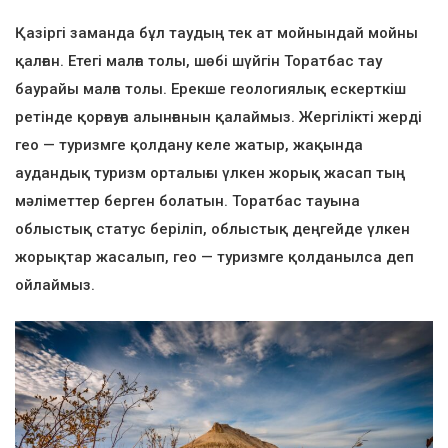
Қазіргі заманда бұл таудың тек ат мойнындай мойны
қалған. Етегі малға толы, шөбі шүйгін Торатбас тау
баурайы малға толы. Ерекше геологиялық ескерткіш
ретінде қорғауға алынғанын қалаймыз. Жергілікті жерді
гео — туризмге қолдану келе жатыр, жақында
аудандық туризм орталығы үлкен жорық жасап тың
мәліметтер берген болатын. Торатбас тауына
облыстық статус беріліп, облыстық деңгейде үлкен
жорықтар жасалып, гео — туризмге қолданылса деп
ойлаймыз.