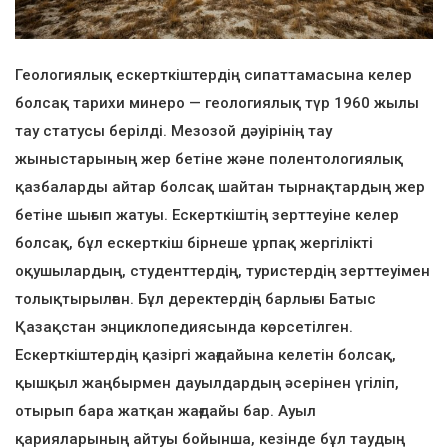
Геологиялық ескерткіштердің сипаттамасына келер
болсақ тарихи минеро — геологиялық түр 1960 жылы
тау статусы берілді. Мезозой дәуірінің тау
жыныстарының жер бетіне және полентологиялық
қазбаларды айтар болсақ шайтан тырнақтардың жер
бетіне шығып жатуы. Ескерткіштің зерттеуіне келер
болсақ, бұл ескерткіш бірнеше ұрпақ жергілікті
оқушылардың, студенттердің, туристердің зерттеуімен
толықтырылған. Бұл деректердің барлығы Батыс
Қазақстан энциклопедиясында көрсетілген.
Ескерткіштердің қазіргі жағдайына келетін болсақ,
қышқыл жаңбырмен дауылдардың әсерінен үгіліп,
отырып бара жатқан жағдайы бар. Ауыл
қарияларының айтуы бойынша, кезінде бұл таудың