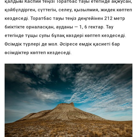
қалдығы Каспий теңізі Торатбас тауы етегінде ақжусан,
қойбүлдірген, сүттегін, селеу, қызылмия, жидек көптеп
кездеседі. Торатбас тауы теңіз деңгейінен 212 метр
биіктікте орналасқан, ауданы — 1, 6 гектар. Тау
етегінде тұщы сулы бұлақ көздері көптеп кездеседі.
Өсімдік түрлері де мол. Әсіресе емдік қасиеті бар
өсімдіктер көптеп кездеседі.