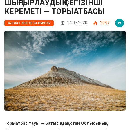
ШЫҢҒЫРЛАУДЫҢ СЕГІЗІНШІ
КЕРЕМЕТІ — ТОРЫАТБАСЫ
14.07.2020
2947
ТАБИҒАТ ФОТОГРАФИЯСЫ
Торыатбас тауы — Батыс Қазақстан Облысының