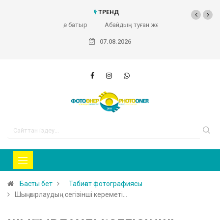
ТРЕНД
Абайдың туған жері (Фоторепортаж)
07.08.2026
Басты бет
Табиғат фотографиясы
Шыңғырлаудың сегізінші кереметі…