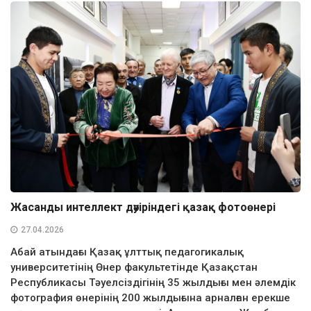
Жасанды интеллект дәуіріндегі қазақ фотоөнері
27.04.2026
Абай атындағы Қазақ ұлттық педагогикалық
университетінің Өнер факультетінде Қазақстан
Республикасы Тәуелсіздігінің 35 жылдығы мен әлемдік
фотография өнерінің 200 жылдығына арналған ерекше