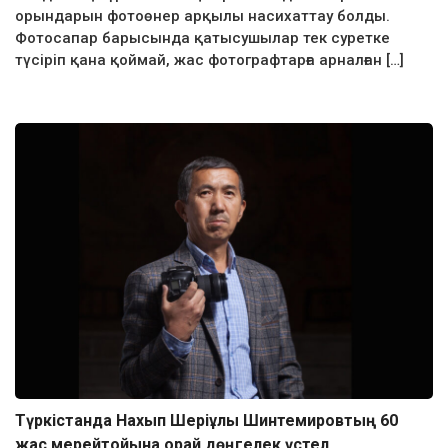
орындарын фотоөнер арқылы насихаттау болды.
Фотосапар барысында қатысушылар тек суретке
түсіріп қана қоймай, жас фотографтарға арналған […]
Түркістанда Нахып Шеріұлы Шинтемировтың 60
жас мерейтойына орай дөңгелек үстел