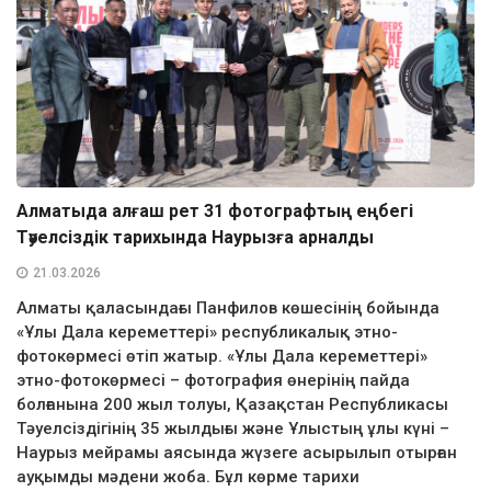
Алматыда алғаш рет 31 фотографтың еңбегі
Тәуелсіздік тарихында Наурызға арналды
21.03.2026
Алматы қаласындағы Панфилов көшесінің бойында
«Ұлы Дала кереметтері» республикалық этно-
фотокөрмесі өтіп жатыр. «Ұлы Дала кереметтері»
этно-фотокөрмесі – фотография өнерінің пайда
болғанына 200 жыл толуы, Қазақстан Республикасы
Тәуелсіздігінің 35 жылдығы және Ұлыстың ұлы күні –
Наурыз мейрамы аясында жүзеге асырылып отырған
ауқымды мәдени жоба. Бұл көрме тарихи