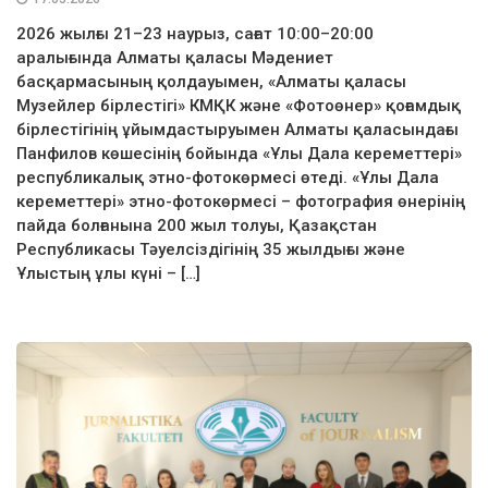
2026 жылғы 21–23 наурыз, сағат 10:00–20:00
аралығында Алматы қаласы Мәдениет
басқармасының қолдауымен, «Алматы қаласы
Музейлер бірлестігі» КМҚК және «Фотоөнер» қоғамдық
бірлестігінің ұйымдастыруымен Алматы қаласындағы
Панфилов көшесінің бойында «Ұлы Дала кереметтері»
республикалық этно-фотокөрмесі өтеді. «Ұлы Дала
кереметтері» этно-фотокөрмесі – фотография өнерінің
пайда болғанына 200 жыл толуы, Қазақстан
Республикасы Тәуелсіздігінің 35 жылдығы және
Ұлыстың ұлы күні – […]