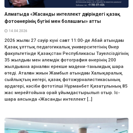
Алматыда «Жасанды интеллект дәуіріндегі қазақ
фотоөнерінің бүгіні мен болашағы» атты
14.04.2026
2026 жылғы 27 сәуір күні сағат 11:00-де Абай атындағы
Қазақ ұлттық педагогикалық университетінің Өнер
факультетінде Қазақстан Республикасы Тәуелсіздігінің
35 жылдығы мен әлемдік фотография өнерінің 200
жылдығына арналған ерекше мәдени-танымдық шара
өтеді. Аталған жиын Жамбыл атындағы Халықаралық
сыйлықтың иегері, қазақ фотожурналистикасының
ардагері, кәсіби фототілші Нұрманбет Қизатұлының 85
жас мерейтойына орай ұйымдастырылып отыр. Іс-
шара аясында «Жасанды интеллект […]