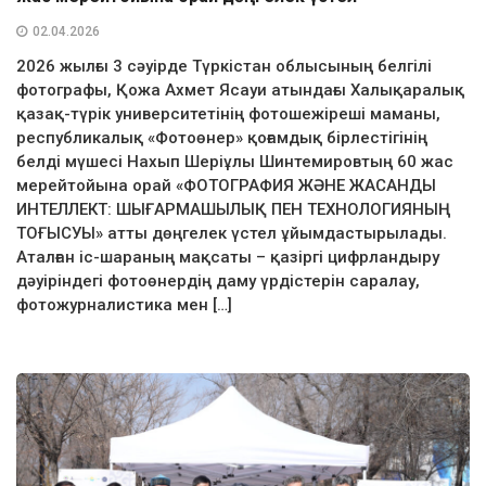
02.04.2026
2026 жылғы 3 сәуірде Түркістан облысының белгілі
фотографы, Қожа Ахмет Ясауи атындағы Халықаралық
қазақ-түрік университетінің фотошежіреші маманы,
республикалық «Фотоөнер» қоғамдық бірлестігінің
белді мүшесі Нахып Шеріұлы Шинтемировтың 60 жас
мерейтойына орай «ФОТОГРАФИЯ ЖӘНЕ ЖАСАНДЫ
ИНТЕЛЛЕКТ: ШЫҒАРМАШЫЛЫҚ ПЕН ТЕХНОЛОГИЯНЫҢ
ТОҒЫСУЫ» атты дөңгелек үстел ұйымдастырылады.
Аталған іс-шараның мақсаты – қазіргі цифрландыру
дәуіріндегі фотоөнердің даму үрдістерін саралау,
фотожурналистика мен […]