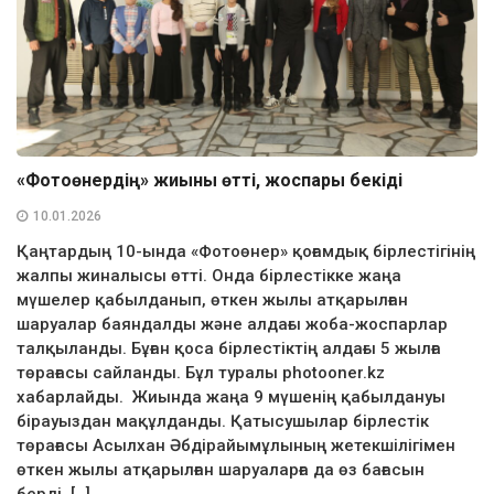
«Фотоөнердің» жиыны өтті, жоспары бекіді
10.01.2026
Қаңтардың 10-ында «Фотоөнер» қоғамдық бірлестігінің
жалпы жиналысы өтті. Онда бірлестікке жаңа
мүшелер қабылданып, өткен жылы атқарылған
шаруалар баяндалды және алдағы жоба-жоспарлар
талқыланды. Бұған қоса бірлестіктің алдағы 5 жылға
төрағасы сайланды. Бұл туралы photooner.kz
хабарлайды. Жиында жаңа 9 мүшенің қабылдануы
бірауыздан мақұлданды. Қатысушылар бірлестік
төрағасы Асылхан Әбдірайымұлының жетекшілігімен
өткен жылы атқарылған шаруаларға да өз бағасын
берді. […]