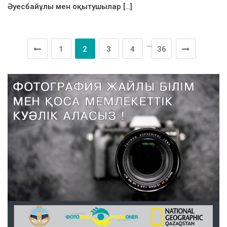
Әуесбайұлы мен оқытушылар […]
…
1
2
3
4
36