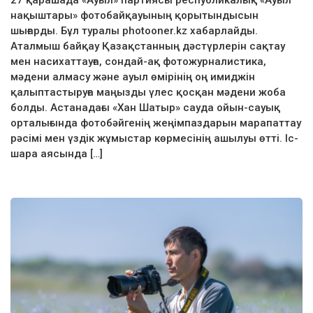
27 қарашада «Ауыл» партиясы республикалық «Ауыл
нақыштары» фотобайқауының қорытындысын
шығарды. Бұл туралы photooner.kz хабарлайды.
Аталмыш байқау Қазақстанның дәстүрлерін сақтау
мен насихаттауға, сондай-ақ фотожурналистика,
мәдени алмасу және ауыл өмірінің оң имиджін
қалыптастыруға маңызды үлес қосқан мәдени жоба
болды. Астанадағы «Хан Шатыр» сауда ойын-сауық
орталығында фотобәйгенің жеңімпаздарын марапаттау
рәсімі мен үздік жұмыстар көрмесінің ашылуы өтті. Іс-
шара аясында […]