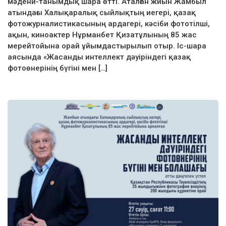
мәдени-танымдық шара өтті. Аталған жиын Жамбыл
атындағы Халықаралық сыйлықтың иегері, қазақ
фотожурналистикасының ардагері, кәсіби фототілші,
ақын, киноактер Нұрманбет Қизатұлының 85 жас
мерейтойына орай ұйымдастырылып отыр. Іс-шара
аясында «Жасанды интеллект дәуіріндегі қазақ
фотоөнерінің бүгіні мен […]