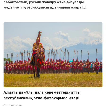
сабақтастық, рухани жаңғыру және визуалды
мәдениеттің эволюциясы идеяларын өзара […]
Алматыда «Ұлы дала кереметтері» атты
республикалық этно-фотокөрмесі өтеді
17.03.2026