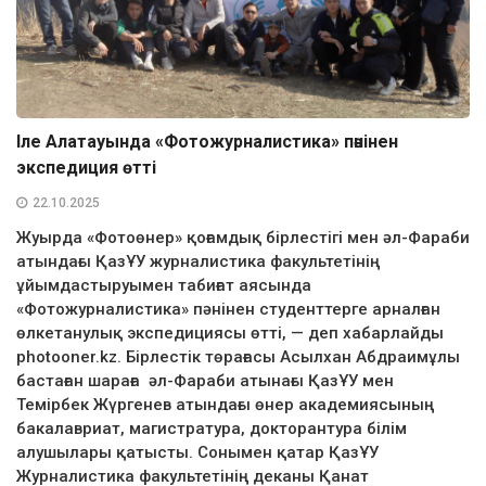
Іле Алатауында «Фотожурналистика» пәнінен
экспедиция өтті
22.10.2025
Жуырда «Фотоөнер» қоғамдық бірлестігі мен әл-Фараби
атындағы ҚазҰУ журналистика факультетінің
ұйымдастыруымен табиғат аясында
«Фотожурналистика» пәнінен студенттерге арналған
өлкетанулық экспедициясы өтті, — деп хабарлайды
photooner.kz. Бірлестік төрағасы Асылхан Абдраимұлы
бастаған шараға әл-Фараби атынағы ҚазҰУ мен
Темірбек Жүргенев атындағы өнер академиясының
бакалавриат, магистратура, докторантура білім
алушылары қатысты. Сонымен қатар ҚазҰУ
Журналистика факультетінің деканы Қанат