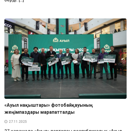
«Ауыл нақыштары» фотобайқауының
жеңімпаздары марапатталды
27.11.2025