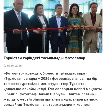
Түркістан төріндегі тағылымды фотосапар
03.04.2026
«Фотоөнер» қоғамдық бірлестігі ұйымдастырған
«Түркістан сапары – 2026» фотосапары аясында бір
топ фотосуретшілер мен студенттер Түркістан
қаласына арнайы келді. Бұл сапардың негізгі мақсаты
– белгілі фотограф Нақып Шеріұлы Шинтеміровтың 60
жылдық мерейтойына арналған іс-шараларға қатысу,
сондай-ақ Түркістанның тарихи-мәдени көрнекі